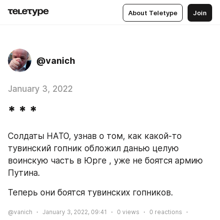
About Teletype
Join
@vanich
January 3, 2022
* * *
Солдаты НАТО, узнав о том, как какой-то 
тувинский гопник обложил данью целую 
воинскую часть в Юрге , уже не боятся армию 
Путина.
Теперь они боятся тувинских гопников.
@vanich
January 3, 2022, 09:41
0
views
0
reactions