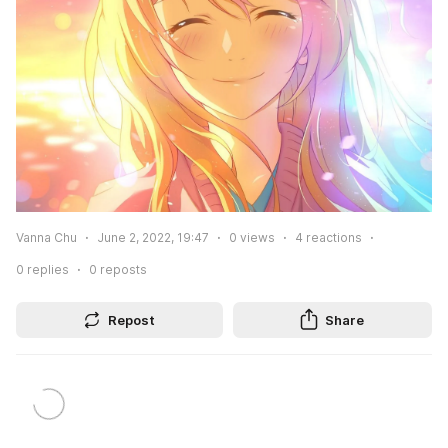
Vanna Chu
June 2, 2022, 19:47
0
views
4
reactions
0
replies
0
reposts
Repost
Share