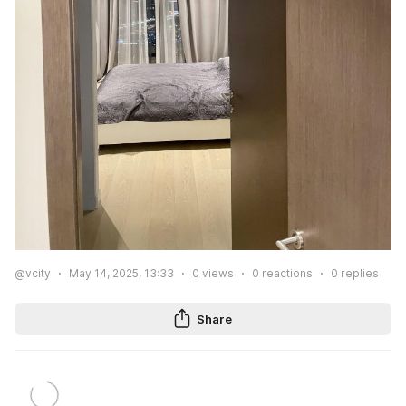
@vcity
May 14, 2025, 13:33
0
views
0
reactions
0
replies
Share