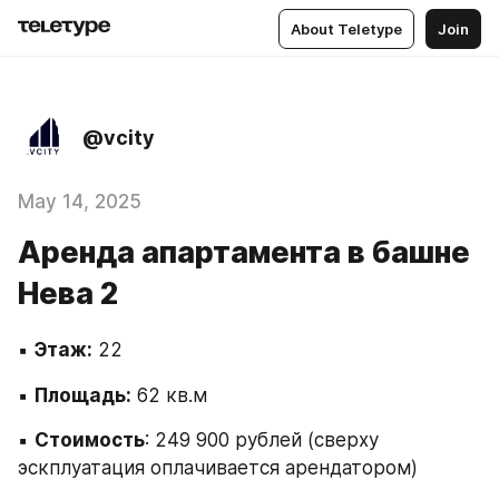
About Teletype
Join
@vcity
May 14, 2025
Аренда апартамента в башне
Нева 2
▪️
 Этаж:
 22
▪️ 
Площадь:
 62 кв.м
▪️ 
Стоимость
: 249 900 рублей (сверху 
эскплуатация оплачивается арендатором)