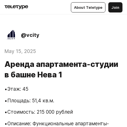
About Teletype
Join
@vcity
May 15, 2025
Аренда апартамента-студии
в башне Нева 1
▪️Этаж: 45
▪️Площадь: 51,4 кв.м.
▪️Стоимость: 215 000 рублей 
▪️Описание: Функциональные апартаменты-