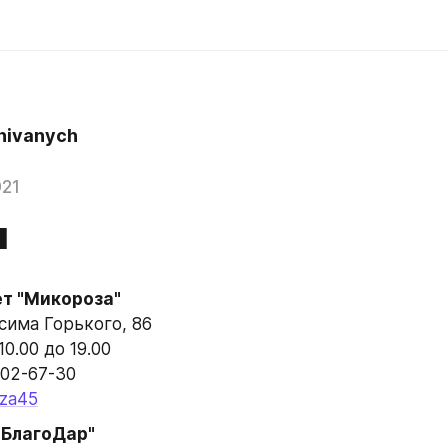
ivanych
021
н
т "Микороза"
ксима Горького, 86
10.00 до 19.00
002-67-30
iza45
"БлагоДар"