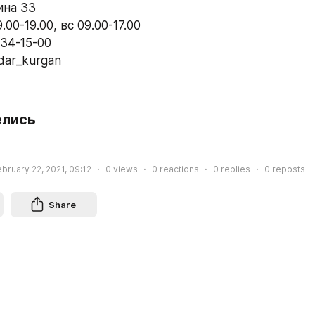
ина 33
.00-19.00, вс 09.00-17.00
834-15-00
dar_kurgan
елись
bruary 22, 2021, 09:12
0
views
0
reactions
0
replies
0
reposts
Share