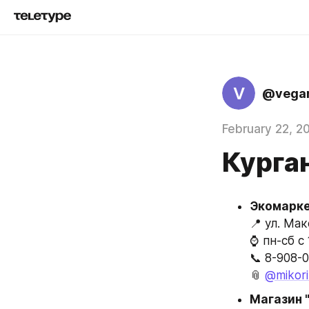
V
@vegan
February 22, 2
Курга
Экомарке
📍 ул. Ма
⌚ пн-сб с 
📞 8-908-
📎 
@mikor
Магазин 