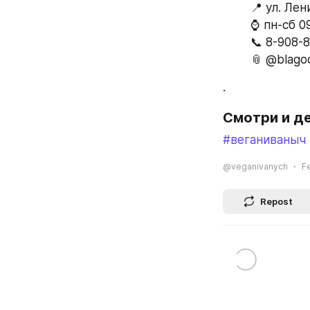
📍 ул. Лен
⌚ пн-сб 09
📞 8-908-
📎 @blago
.
Смотри и д
#веганиваныч
@veganivanych
Fe
Repost