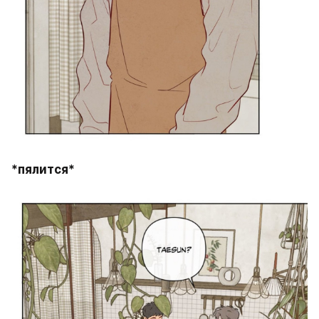
*пялится*