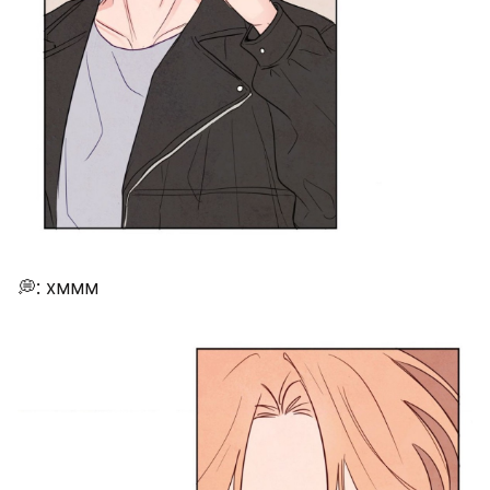
💭: хммм