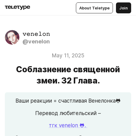
About Teletype
Join
𝚟𝚎𝚗𝚎𝚕𝚘𝚗
@venelon
May 11, 2025
Соблазнение священной
змеи. 32 Глава.
Ваши реакции = счастливая Венелонка🐸
Перевод любительский –
тгк venelon 🐸. 