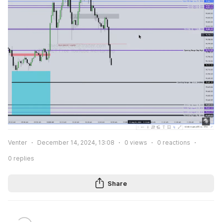
Venter
December 14, 2024, 13:08
0
views
0
reactions
0
replies
Share