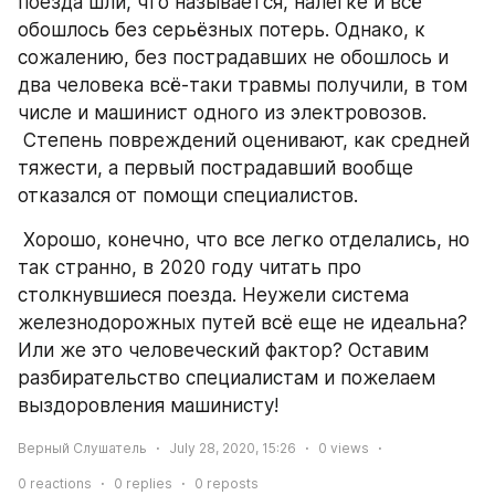
поезда шли, что называется, налегке и всё 
обошлось без серьёзных потерь. Однако, к 
сожалению, без пострадавших не обошлось и 
два человека всё-таки травмы получили, в том 
числе и машинист одного из электровозов.
 Степень повреждений оценивают, как средней 
тяжести, а первый пострадавший вообще 
отказался от помощи специалистов.
 Хорошо, конечно, что все легко отделались, но 
так странно, в 2020 году читать про 
столкнувшиеся поезда. Неужели система 
железнодорожных путей всё еще не идеальна? 
Или же это человеческий фактор? Оставим 
разбирательство специалистам и пожелаем 
выздоровления машинисту!
Верный Слушатель
July 28, 2020, 15:26
0
views
0
reactions
0
replies
0
reposts