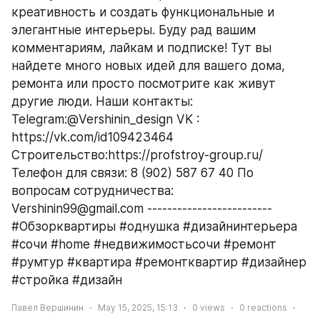
креативность и создать функциональные и 
элегантные интерьеры. Буду рад вашим 
комментариям, лайкам и подписке! Тут вы 
найдете много новых идей для вашего дома, 
ремонта или просто посмотрите как живут 
другие люди. Наши контакты: 
Telegram:@Vershinin_design VK : 
https://vk.com/id109423464 
Строительство:https://profstroy-group.ru/ 
Телефон для связи: 8 (902) 587 67 40 По 
вопросам сотрудничества: 
Vershinin99@gmail.com ------------------------- 
#Обзорквартиры #однушка #дизайнинтерьера 
#сочи #home #недвижимостьсочи #ремонт 
#румтур #квартира #ремонтквартир #дизайнер 
#стройка #дизайн
Павел Вершинин
May 15, 2025, 15:13
0
views
0
reactions