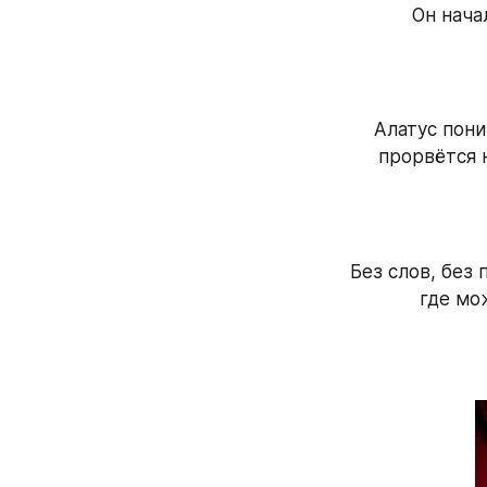
Он нача
Алатус пони
прорвётся н
Без слов, без 
где мо