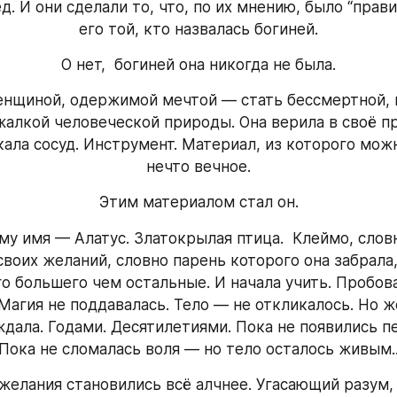
д. И они сделали то, что, по их мнению, было “правил
его той, кто назвалась богиней.
О нет,  богиней она никогда не была.
енщиной, одержимой мечтой — стать бессмертной, в
жалкой человеческой природы. Она верила в своё пр
кала сосуд. Инструмент. Материал, из которого мож
нечто вечное.
Этим материалом стал он.
му имя — Алатус. Златокрылая птица.  Клеймо, словн
своих желаний, словно парень которого она забрала,
о большего чем остальные. И начала учить. Пробоват
 Магия не поддавалась. Тело — не откликалось. Но ж
ждала. Годами. Десятилетиями. Пока не появились п
Пока не сломалась воля — но тело осталось живым.
 желания становились всё алчнее. Угасающий разум,