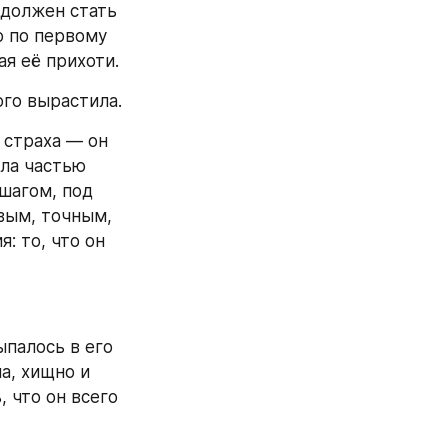
должен стать 
 по первому 
ая её прихоти.
ого вырастила.
страха — он 
ла частью 
шагом, под 
ым, точным, 
 то, что он 
палось в его 
а, хищно и 
 что он всего 