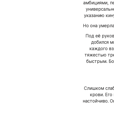
амбициями, пе
универсально
указанию кину
Но она умерла
Под её руков
добился мн
каждого вз
тяжестью тре
быстрым. Бол
Слишком слаб
крови. Его
настойчиво. О