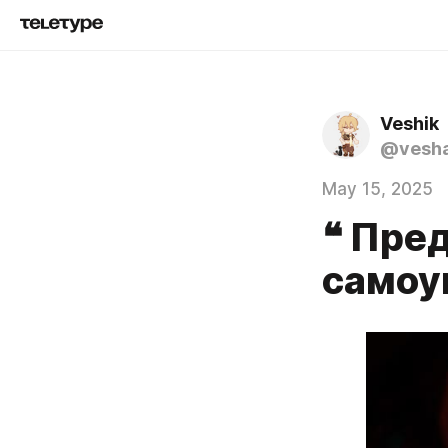
Veshik
@vesh
May 15, 2025
❝ Пре
самоу