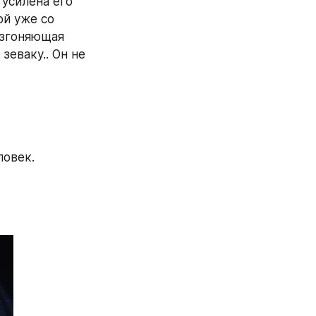
усилена его 
й уже со 
изгоняющая 
еваку.. Он не 
ловек.