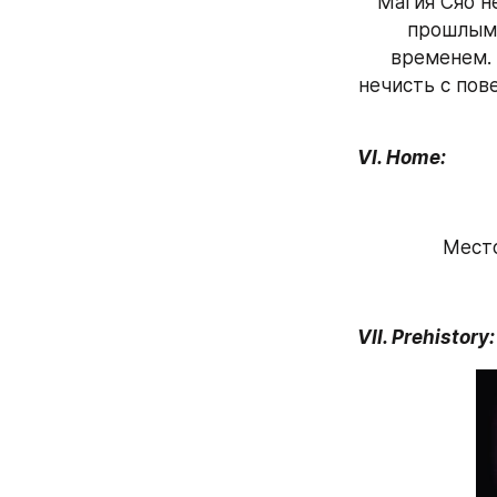
Магия Сяо н
прошлым,
временем. 
нечисть с пов
VI. Home: 
Место
VII. Prehistory: