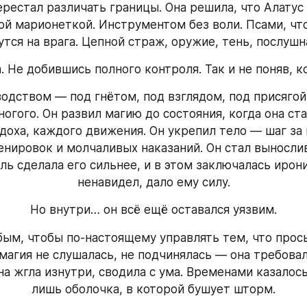
рестал различать границы. Она решила, что Алатус 
й марионеткой. Инструментом без воли. Псами, что
тся на врага. Цепной страж, оружие, тень, послушн
. Не добившись полного контроля. Так и не поняв, к
одством — под гнётом, под взглядом, под присягой 
огого. Он развил магию до состояния, когда она ста
доха, каждого движения. Он укрепил тело — шаг за 
нировок и молчаливых наказаний. Он стал вынослив
ь сделала его сильнее, и в этом заключалась ирония:
ненавидел, дало ему силу.
Но внутри… он всё ещё оставался уязвим.
ым, чтобы по-настоящему управлять тем, что просы
 магия не слушалась, не подчинялась — она требовал
на жгла изнутри, сводила с ума. Временами казалось,
лишь оболочка, в которой бушует шторм.