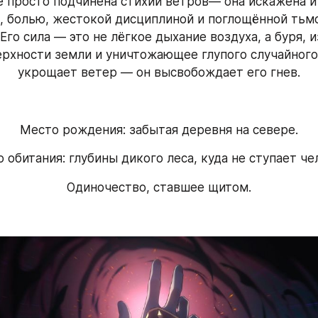
е просто подчинена стихии ветров— она искажена и 
 болью, жестокой дисциплиной и поглощённой тьмо
Его сила — это не лёгкое дыхание воздуха, а буря, 
ерхности земли и уничтожающее глупого случайного з
укрощает ветер — он высвобождает его гнев.
Место рождения: забытая деревня на севере.
 обитания: глубины дикого леса, куда не ступает че
Одиночество, ставшее щитом.