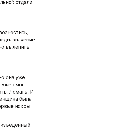
ьно”: отдали 
ознестись, 
едназначение. 
но вылепить 
о она уже 
 уже смог 
ь. Ломать. И 
енщина была 
ервые искры. 
.
 изъеденный 