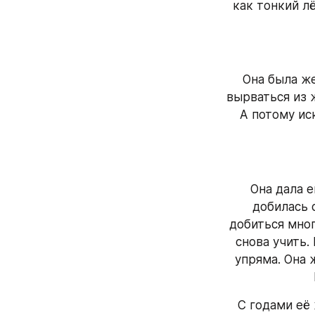
как тонкий лё
Она была ж
вырваться из 
А потому ис
Она дала е
добилась 
добиться мног
снова учить.
упряма. Она 
С годами её