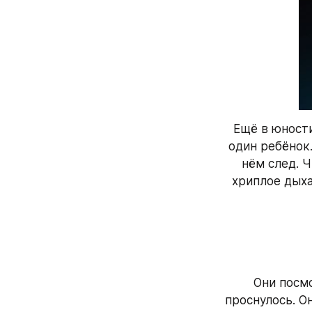
Ещё в юности
один ребёнок.
нём след. Ч
хриплое дыха
Они посмо
проснулось. О