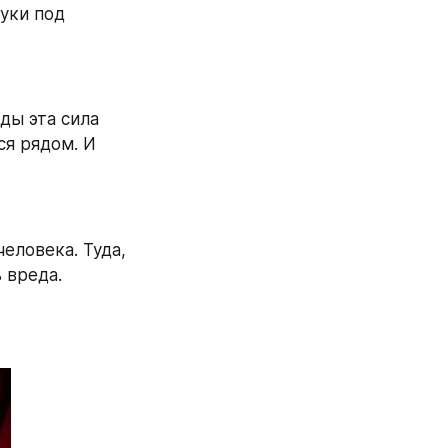
уки под 
ы эта сила 
я рядом. И 
еловека. Туда, 
 вреда.