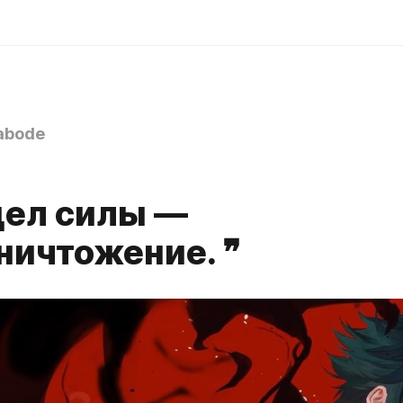
abode
дел силы —
ничтожение. ❞