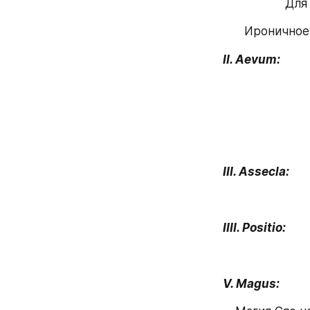
Для
Ироничное 
II. Aevum: 
III. Assecla:
IIII. Positio:
V. Magus: 