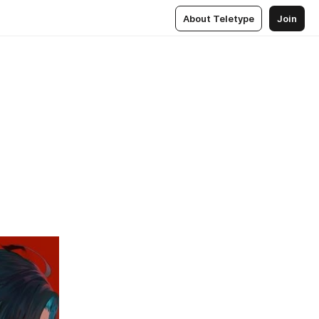
About Teletype
Join