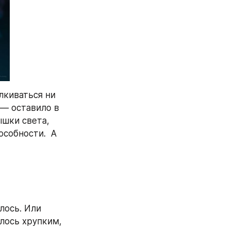
киваться ни 
— оставило в 
шки света, 
собности.  А 
ось. Или 
лось хрупким, 