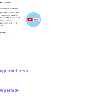
w/period-year
w/period-