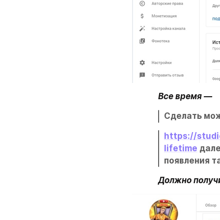
Все время —
Сделать мож
https://
stud
lifetime
 дал
появления т
Должно получ