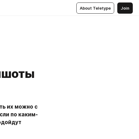
About Teletype
Join
иншоты
ь их можно с 
сли по каким-
дойдут 