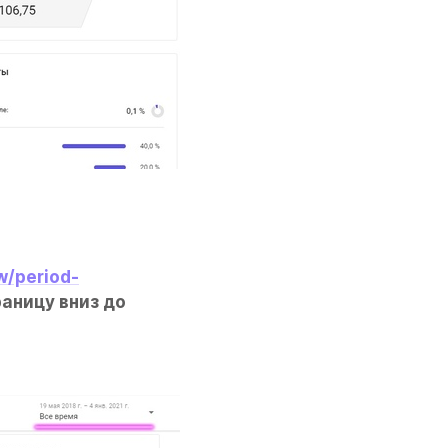
w/period-
аницу вниз до 