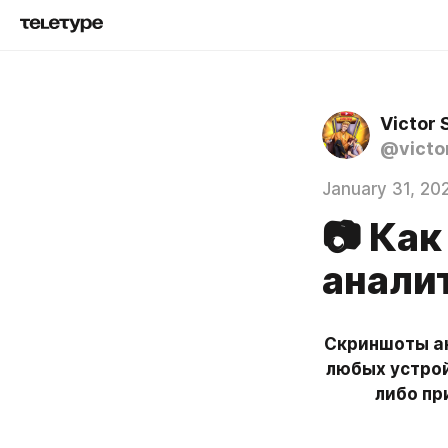
Victor
@victo
January 31, 20
📷 Ка
анали
Скриншоты ан
любых устрой
либо пр