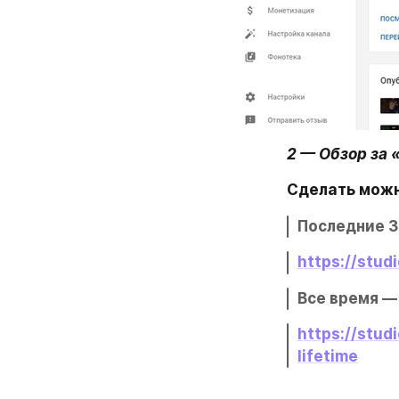
2 — Обзор за 
Сделать можн
Последние 3
https://stud
Все время —
https://
stud
lifetime