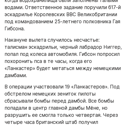
когда водохранилища были заполнены талыми 
водами. Ответственное задание поручили 617-й 
эскадрилье Королевских ВВС Великобритании 
под командованием 25-летнего полковника Гая 
Гибсона.
Накануне вылета случилось несчастье: 
талисман эскадрильи, черный лабрадор Ниггер, 
попал под колеса автомобиля. Гибсон попросил 
похоронить пса в те часы, когда его 
«Ланкастер» будет метаться между немецкими 
дамбами.
В операции участвовали 19 «Ланкастеров». Под 
обстрелом немецких зениток пилоты 
сбрасывали бомбы перед дамбой. Все бомбы 
попадали в центр главной дамбы Мёне, но 
разрушить ее смогла только четвертая. Через 
четыре часа британский штаб получил 