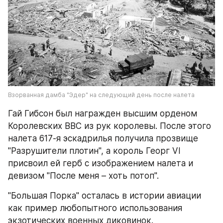
Взорванная дамба "Эдер" на следующий день после налета
Гай Гибсон был награжден высшим орденом 
Королевских ВВС из рук королевы. После этого 
налета 617-я эскадрилья получила прозвище 
"Разрушители плотин", а король Георг VI 
присвоил ей герб с изображением налета и 
девизом "После меня – хоть потоп".
"Большая Порка" осталась в истории авиации 
как пример любопытного использования 
экзотических военных диковинок.