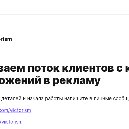
orism
аем поток клиентов с 
ложений в рекламу
 деталей и начала работы напишите в личные сооб
com/viictorism
/viictorism