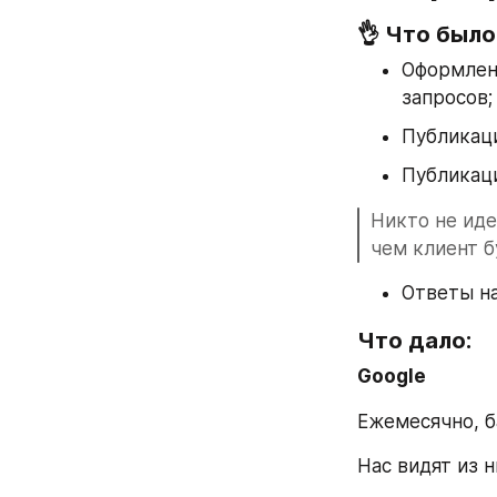
👌 Что было
Оформлени
запросов;
Публикац
Публикаци
Никто не иде
чем клиент б
Ответы н
Что дало:
Google
Ежемесячно, 
Нас видят из ни