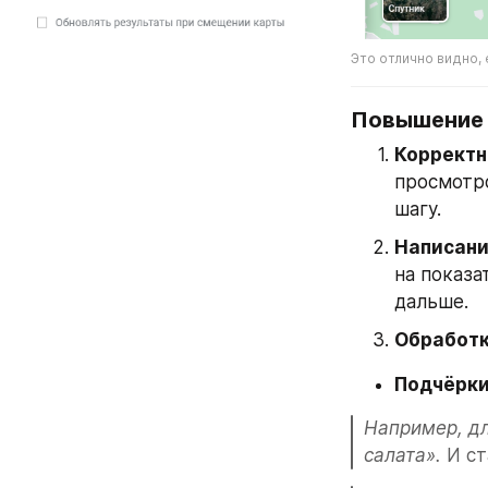
Это отлично видно,
Повышение п
Корректн
просмотро
шагу.
Написани
на показа
дальше.
Обработк
Подчёрки
Например, дл
салата».
 И с