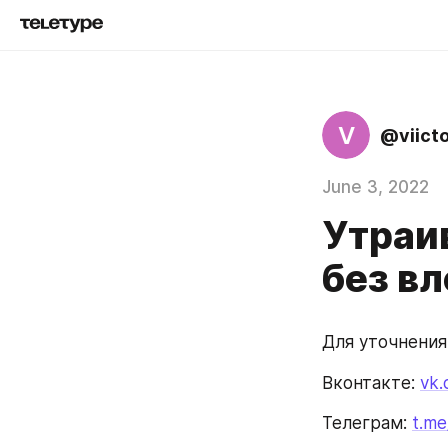
V
@viict
June 3, 2022
Утраив
без в
Для уточнения
Вконтакте: 
vk.
Телеграм: 
t.me