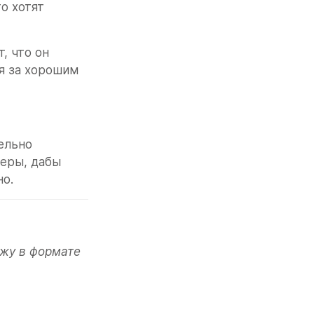
о хотят 
 что он 
я за хорошим 
льно 
еры, дабы 
но.
жу в формате 