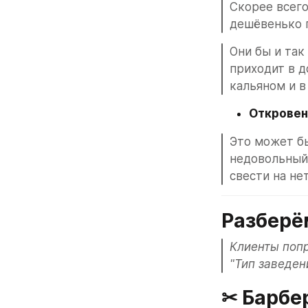
Скорее всего
дешёвенько п
Они бы и так
приходит в д
кальяном и в
Откровен
Это может бы
недовольный 
свести на не
Разберё
Клиенты попр
"Тип заведен
✂ Барбе