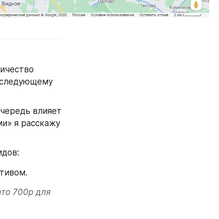
ичество 
 следующему 
очередь влияет 
и» я расскажу 
идов:
тивом.
то 700р для 