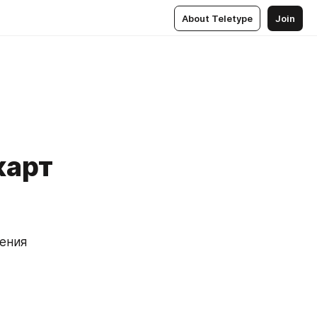
About Teletype
Join
карт
щения