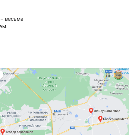
– весьма 
ем.