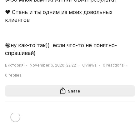
❤️ Стань и ты одним из моих довольных 
клиентов 
😅ну как-то так))  если что-то не понятно-
спрашивай)
Виктория
November 6, 2020, 22:22
0
views
0
reactions
0
replies
Share