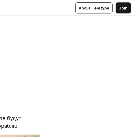
About Teletype
Join
е будут 
ораблю.