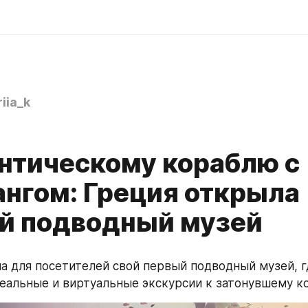
iia_k
0
антическому кораблю с
ангом: Греция открыла
й подводный музей
а для посетителей свой первый подводный музей, гд
альные и виртуальные экскурсии к затонувшему к