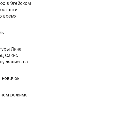
ос в Эгейском 
статки  
о время 
ь 
уры Лина 
ц Сакис 
пускались на 
 новичок 
ном режиме  