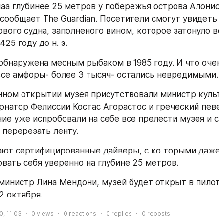
наа глубинее 25 метров у побережья острова Алонис
сообщает The Guardian. Посетители смогут увидеть о
ового судна, заполненого вином, которое затонуло в
25 году до н. э. 
обнаружена месным рыбаком в 1985 году. И что очен
все амфоры- более 3 тысяч- остались невредимыми.
ном открытии музея присутствовали министр культ
рнатор Фелиссии Костас Агорастос и греческий певе
ие уже испробовали на себе все прелести музея и с
 перерезать ленту. 
ают сертифицированные дайверы, с ко торыми даже
овать себя уверенно на глубине 25 метров.
министр Лина Мендони, музей будет открыт в пилот
 2 октября.
0, 11:03
0
views
0
reactions
0
replies
0
reposts