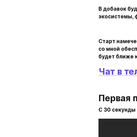
В добавок буд
экосистемы, ф
Старт намечен
со мной обес
будет ближе к
Чат в т
Первая 
С 30 секунды