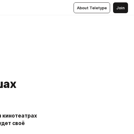
About Teletype
Join
шах
дет своё 