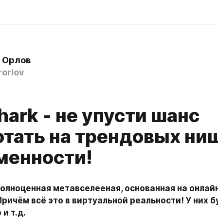
 Орлов
rorlov
ark - не упусти шанс
отать на трендовых ни
менности!
Причём всё это в виртуальной реальности! У них бу
и т.д. 