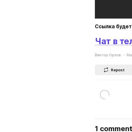
Ссылка будет 
Чат в т
Виктор Орлов
May
Repost
1 commen