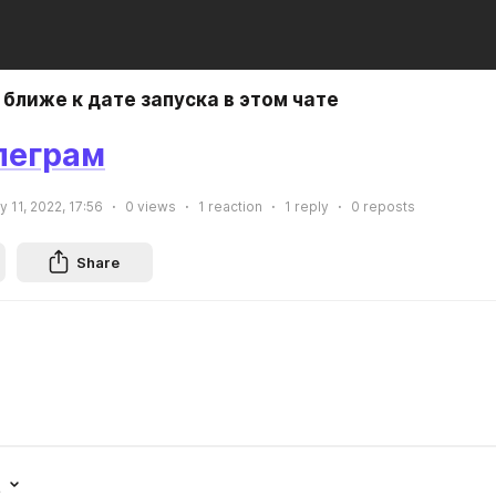
ближе к дате запуска в этом чате
елеграм
 11, 2022, 17:56
0
views
1
reaction
1
reply
0
reposts
Share
t