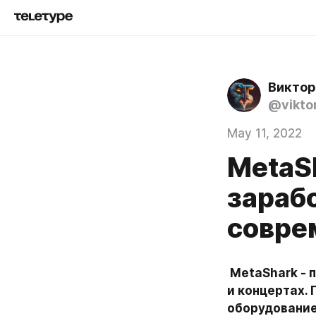
Виктор
@vikto
May 11, 2022
MetaSh
зараб
совре
 MetaShark - полноценная метавселееная, основанная на онлайн кинотеатрах 
и концертах. 
оборудование 