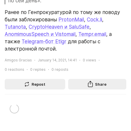
по сей день».
Ранее по Генпрокуратурой по тому же поводу 
были заблокированы 
ProtonMail
, 
Cock.li
, 
Tutanota
, 
CryptoHeaven и SaluSafe
, 
AnomimousSpeech и Vistomail
, 
Tempr.email
, а 
также 
Telegram-бот Etlgr
 для работы с 
электронной почтой.
Amigos Gracias
January 14, 2021, 14:41
0
views
0
reactions
0
replies
0
reposts
Repost
Share