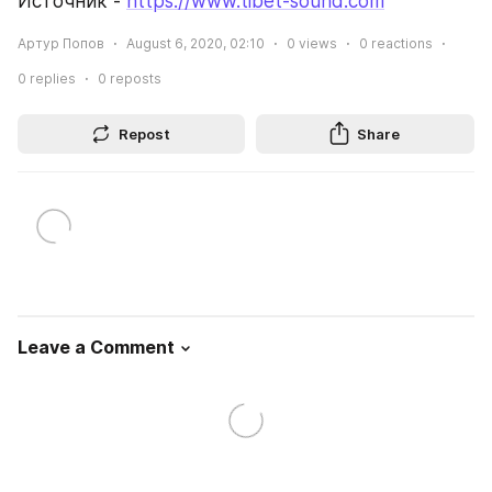
Источник - 
https://www.tibet-sound.com
Артур Попов
August 6, 2020, 02:10
0
views
0
reactions
0
replies
0
reposts
Repost
Share
Leave a Comment