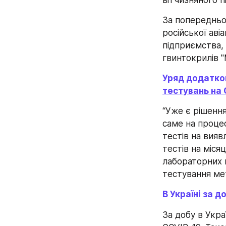
вітчизняного п
За попередньо
російської аві
підприємства, 
гвинтокрилів "М
Уряд додатков
тестувань на
“Уже є рішення
саме на процес
тестів на вияв
тестів на міся
лабораторних 
тестування мет
В Україні за д
За добу в Укра