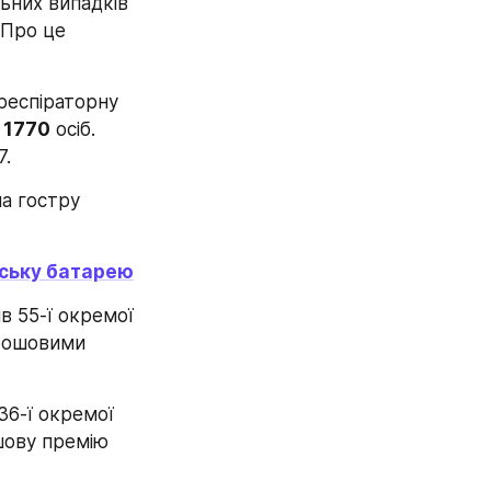
льних випадків 
. Про це 
респіраторну 
 
1770
 осіб. 
. 
а гостру 
йську батарею
 55-ї окремої 
рошовими 
6-ї окремої 
шову премію 