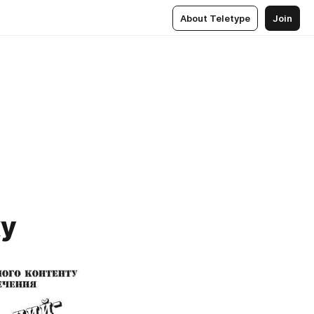
About Teletype
Join
ку