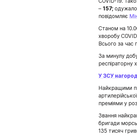
COVID-19. Тако
– 
157; 
одужало
повідомляє 
Мі
Станом на 10.0
хворобу COVID
Всього за час 
За минулу доб
респіраторну 
У ЗСУ нагоро
Найкращими пр
артилерійсько
преміями у роз
Звання найкращ
бригади морськ
135 тисяч грив