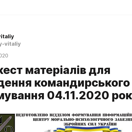
vitaliy
y-vitaliy
020
ест матеріалів для
дення командирського
мування 04.11.2020 ро