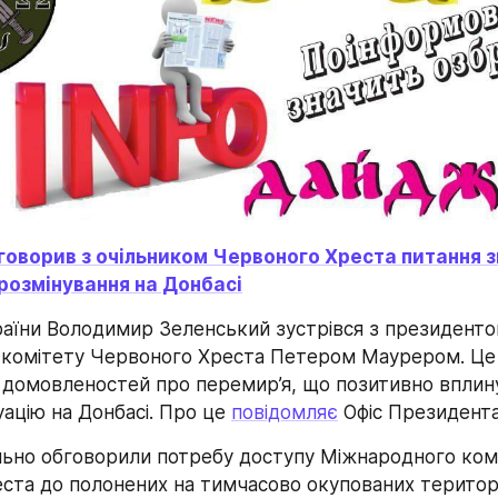
оворив з очільником Червоного Хреста питання зв
розмінування на Донбасі
аїни Володимир Зеленський зустрівся з президенто
комітету Червоного Хреста Петером Маурером. Це в
в домовленостей про перемир’я, що позитивно вплину
ацію на Донбасі. Про це 
повідомляє
 Офіс Президента
ьно обговорили потребу доступу Міжнародного комі
ста до полонених на тимчасово окупованих територі