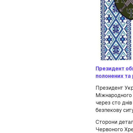
Президент обг
полонених та 
Президент Укр
Міжнародного 
через сто дні
безпекову ситу
Сторони детал
Червоного Хре