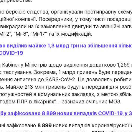
ідприємства. 
ю версією слідства, організували протиправну схему
аційної компанії. Посередники, у тому числі посадовці
викрадали на їх замовлення двигуни та авіаційні зап
і-2", "Мі-8", "Мі-17" та їх модифікацій.
о виділив майже 1,3 млрд грн на збільшення кілько
 COVID-19
 Кабінету Міністрів щодо виділення додатково 1,259
 тестування. Зокрема, 1 млрд гривень буде передано
лення антигена до SARS-CoV-2. Це дозволить робити 
ць. Майже 213 млн гривень будуть передані для розб
потужностей в комунальних закладах, з метою збіль
одом ПЛР в лікарнях”, - зазначив очільник МОЗ.
обу зафіксовано 8 899 нових випадків COVID-19, у З
їні зафіксовано 
8 899 
нових випадків коронавірусної 