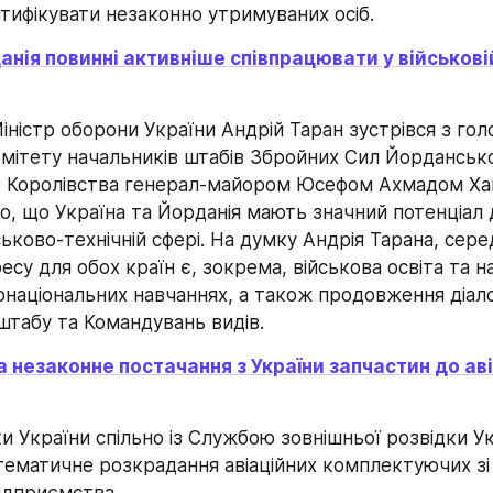
тифікувати незаконно утримуваних осіб.
анія повинні активніше співпрацювати у військовій 
іністр оборони України Андрій Таран зустрівся з гол
омітету начальників штабів Збройних Сил Йордансько
 Королівства генерал-майором Юсефом Ахмадом Хам
о, що Україна та Йорданія мають значний потенціал д
йськово-технічній сфері. На думку Андрія Тарана, сере
есу для обох країн є, зокрема, військова освіта та на
онаціональних навчаннях, а також продовження діалог
штабу та Командувань видів.
 незаконне постачання з України запчастин до авіа
 України спільно із Службою зовнішньої розвідки Ук
ематичне розкрадання авіаційних комплектуючих зі 