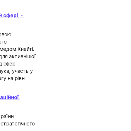
сфері, - 
овою 
го 
едом Хнейті. 
ля активнішої 
д сфер 
ука, участь у 
у на рівні 
ційної 
раїни 
стратегічного 