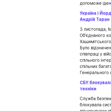
допоможе іден
Україна і Йорд
Андрій Таран
3 листопада, М
Об’єднаного к
Хашимітського
Було відзначен
співпраці у ві
спільного інтер
спільних багат
Генерального 
СБУ блокувала
техніки
Служба безпеки
блокувала сист