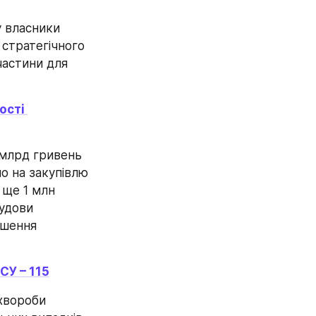
 власники 
 стратегічного 
частини для 
сті 
 млрд гривень 
 на закупівлю 
ще 1 млн 
удови 
шення 
СУ – 115
хвороби 