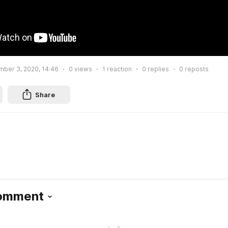
ber 3, 2020, 14:46
0
views
1
reaction
0
replies
0
reposts
Share
Comment