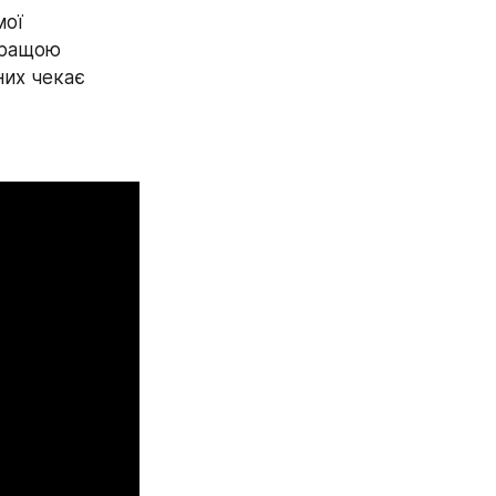
ої 
кращою 
их чекає 