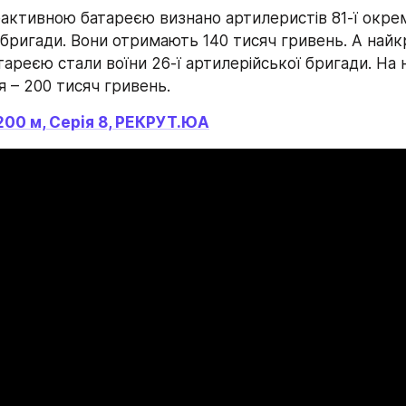
ктивною батареєю визнано артилеристів 81-ї окрем
 бригади. Вони отримають 140 тисяч гривень. А най
ареєю стали воїни 26-ї артилерійської бригади. На н
 – 200 тисяч гривень.
200 м, Серія 8, РЕКРУТ.ЮА