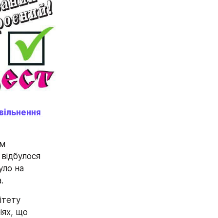
ільнення 
м 
ідбулося 
ло на 
.
тету 
ях, що 