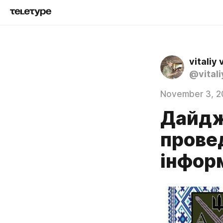
vitaliy 
@vitali
November 3, 2
Дайдж
прове
інфор