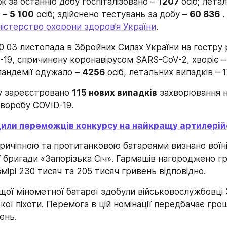
ж за останню добу госпіталізовано – 
1207 
осіб; ️лета
 – 
5 100
 осіб; здійснено тестувань за добу – 
60 836
 
ністерство охорони здоров’я України
.
0 03 листопада в Збройних Силах України на гостру 
-19, спричинену коронавірусом SARS-CoV-2, хворіє –
пандемії одужало – 
4256
 осіб, летальних випадків – 17
у зареєстровано 
115 нових випадків
 захворювання н
хворобу COVID-19.
дили переможців конкурсу на найкращу артилері
ичіпною та протитанковою батареями визнано воїнів
ї бригади «Запорізька Січ». Гармашів нагороджено г
мірі 230 тисяч та 205 тисяч гривень відповідно.
ої мінометної батареї здобули військовослужбовці 3
ої піхоти. Перемога в цій номінації передбачає гро
ень.