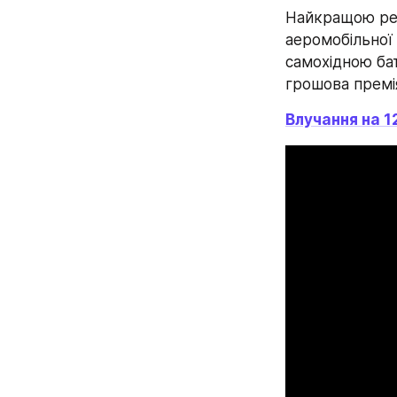
Найкращою реа
аеромобільної
самохідною бат
грошова премія
Влучання на 1