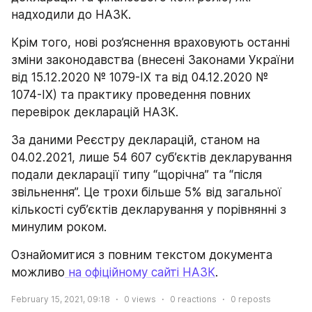
надходили до НАЗК.
Крім того, нові роз’яснення враховують останні 
зміни законодавства (внесені Законами України 
від 15.12.2020 № 1079-ІХ та від 04.12.2020 № 
1074-ІХ) та практику проведення повних 
перевірок декларацій НАЗК.
За даними Реєстру декларацій, станом на 
04.02.2021, лише 54 607 суб’єктів декларування 
подали декларації типу “щорічна” та “після 
звільнення”. Це трохи більше 5% від загальної 
кількості суб’єктів декларування у порівнянні з 
минулим роком.
Ознайомитися з повним текстом документа 
можливо
 на офіційному сайті НАЗК
.
February 15, 2021, 09:18
0
views
0
reactions
0
reposts