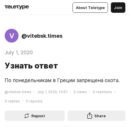
About Teletype
Join
V
@vitebsk.times
July 1, 2020
Узнать ответ
По понедельникам в Греции запрещена охота.
@vitebsk.times
July 1, 2020, 13:57
0
views
0
reactions
0
replies
0
reposts
Repost
Share