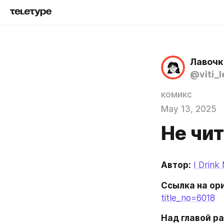
Лавочк
@viti_
комикс
May 13, 2025
Не чит
Автор:
I Drink
Ссылка на ор
title_no=6018
Над главой ра