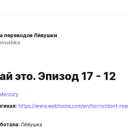
а переводов Лёвушки
levushka
ай это. Эпизод 17 - 12
 Mercury
игинал:
https://www.webtoons.com/en/horror/dont-read-
ботала: 
Лёвушка