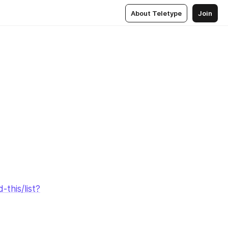
About Teletype
Join
this/list?