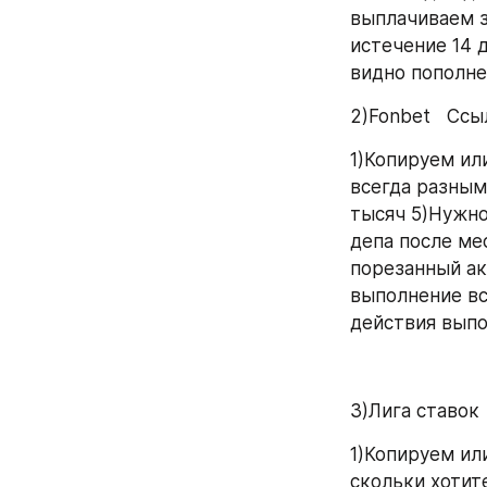
выплачиваем з
истечение 14 
видно пополне
2)Fonbet   Ссы
1)Копируем или
всегда разным
тысяч 5)Нужно 
депа после мес
порезанный ак
выполнение вс
действия вып
3)Лига ставок 
1)Копируем ил
скольки хотит