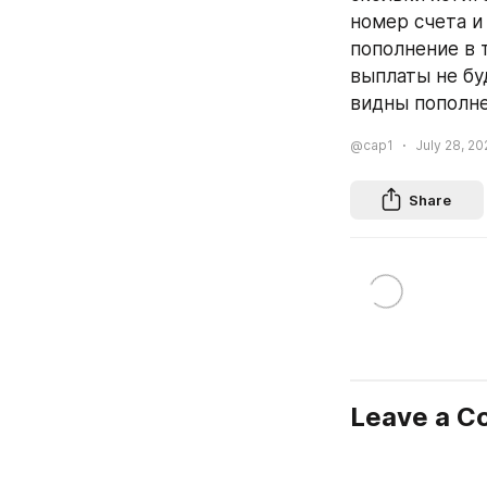
номер счета и
пополнение в 
выплаты не бу
видны пополне
@cap1
July 28, 20
Share
Leave a 