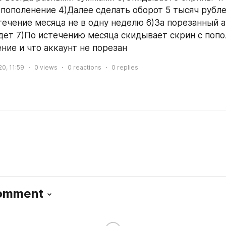
 пополенение 4)Далее сделать оборот 5 тысяч рублей
течение месяца не в одну неделю 6)За порезанный а
дет 7)По истечению месяца скидывает скрин с попол
ние и что аккаунт не порезан 
20, 11:59
0
views
0
reactions
0
replies
Comment