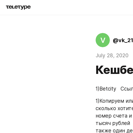
V
@vk_2
July 28, 2020
Кешбе
1)Betcity   Ссы
1)Копируем ил
сколько хотит
номер счета и
тысяч рублей  
также один деп