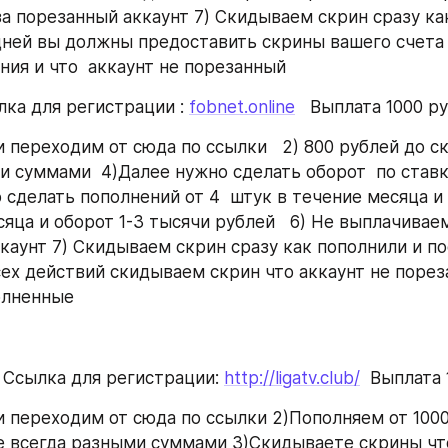
а порезанный аккаунт 7) Скидываем скрин сразу как
дней вы должны предоставить скрины вашего счета г
ния и что  аккаунт не порезанный 
лка для регистрации : 
fobnet.online
   Выплата 1000 р
 переходим от сюда по ссылки   2) 800 рублей до ск
и суммами  4)Далее нужно сделать оборот  по став
сделать пополнений от 4  штук в течение месяца и т
яца и оборот 1-3 тысячи рублей   6) Не выплачиваем
каунт 7) Скидываем скрин сразу как пополнили и по
ех действий скидываем скрин что аккаунт не пореза
олненные 
 Ссылка для регистрации: 
http://ligatv.club/
  Выплата 
и переходим от сюда по ссылки 2)Пополняем от 1000
е всегда разными суммами 3)Скидываете скрины что