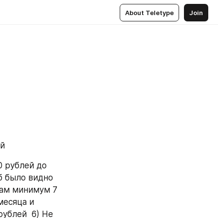
About Teletype
Join
ей
 рублей до 
 было видно 
ам минимум 7 
есяца и 
ублей  6) Не 