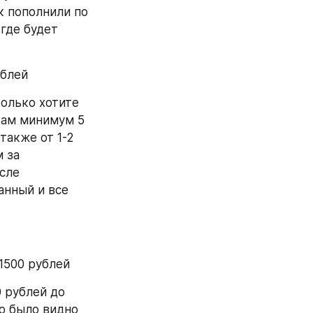
 пополнили по 
де будет 
ублей 
олько хотите 
кам минимум 5 
акже от 1-2 
 за 
сле 
нный и все 
1500 рублей 
 рублей до 
 было видно 