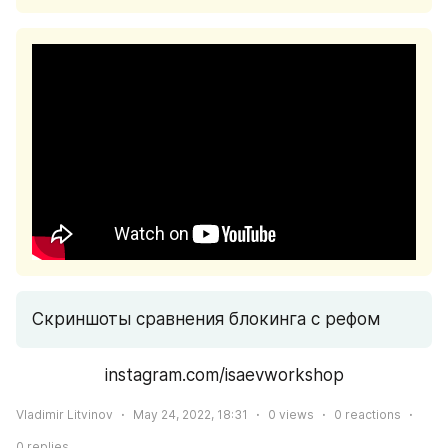
Скриншоты сравнения блокинга с рефом
instagram.com/isaevworkshop
Vladimir Litvinov
May 24, 2022, 18:31
0
views
0
reactions
0
replies