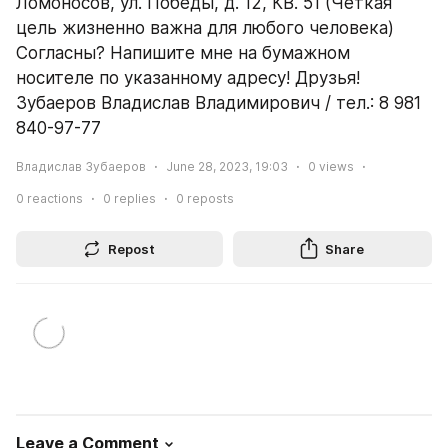
Ломоносов, ул. Победы, д. 12, КВ. 51 (Четкая 
цель жизненно важна для любого человека) 
Согласны? Напишите мне на бумажном 
носителе по указанному адресу! Друзья! 
Зубаеров Владислав Владимирович / тел.: 8 981 
840-97-77
Владислав Зубаеров
June 28, 2023, 19:03
0
views
0
reactions
0
replies
0
reposts
Repost
Share
Leave a Comment