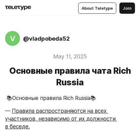
About Teletype
Join
V
@vladpobeda52
May 11, 2025
Основные правила чата Rich
Russia
 📚Основные правила Rich Russia📚
— 
Правила распространяются на всех 
участников, независимо от их должности 
в беседе.