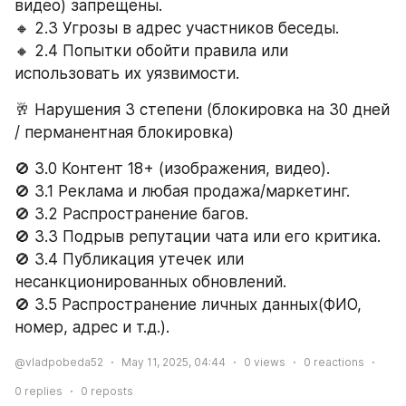
видео) запрещены.
🔸 2.3 Угрозы в адрес участников беседы.
🔸 2.4 Попытки обойти правила или 
использовать их уязвимости.
🥂 Нарушения 3 степени (блокировка на 30 дней 
/ перманентная блокировка)
🚫 3.0 Контент 18+ (изображения, видео).
🚫 3.1 Реклама и любая продажа/маркетинг.
🚫 3.2 Распространение багов.
🚫 3.3 Подрыв репутации чата или его критика.
🚫 3.4 Публикация утечек или 
несанкционированных обновлений.
🚫 3.5 Распространение личных данных(ФИО, 
номер, адрес и т.д.).
@vladpobeda52
May 11, 2025, 04:44
0
views
0
reactions
0
replies
0
reposts