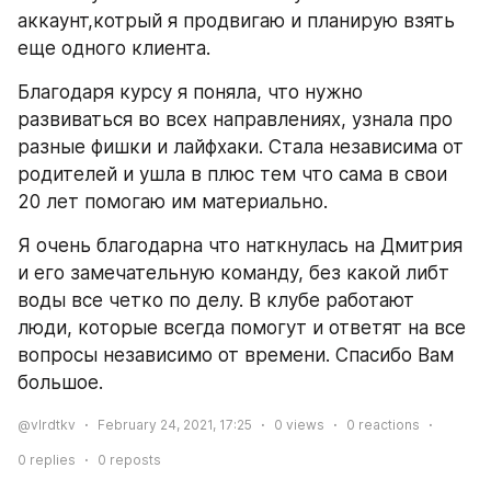
аккаунт,котрый я продвигаю и планирую взять 
еще одного клиента.
Благодаря курсу я поняла, что нужно 
развиваться во всех направлениях, узнала про 
разные фишки и лайфхаки. Стала независима от 
родителей и ушла в плюс тем что сама в свои 
20 лет помогаю им материально. 
Я очень благодарна что наткнулась на Дмитрия 
и его замечательную команду, без какой либт 
воды все четко по делу. В клубе работают 
люди, которые всегда помогут и ответят на все 
вопросы независимо от времени. Спасибо Вам 
большое. 
@vlrdtkv
February 24, 2021, 17:25
0
views
0
reactions
0
replies
0
reposts