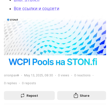
Все ссылки и соцсети
orionpax✙
May 13, 2025, 08:30
0
views
0
reactions
0
replies
0
reposts
Repost
Share