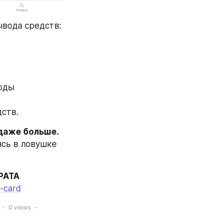
ывода средств:
ств.
Клиенты B Smarttradefxm могут потерять от $150 до $26 000 и даже больше. 
сь в ловушке 
АТА 
o-card
0
views