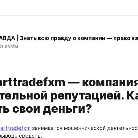
pravda
arttradefxm — компания
тельной репутацией. К
ть свои деньги?
arttradefxm
 занимается мошеннической деятельност
выводе средств.