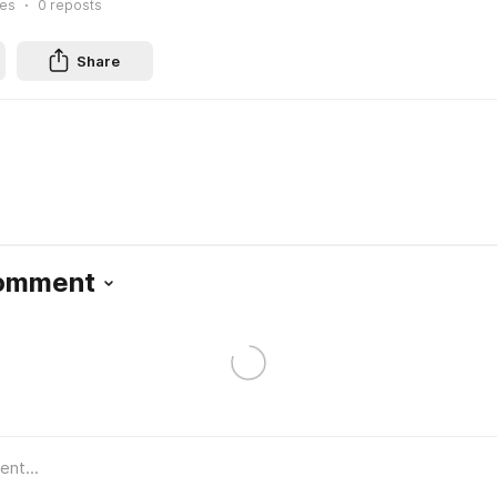
ies
0
reposts
Share
Comment