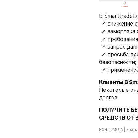
B Smarttradef
 📌 снижение 
 📌 заморозка
 📌 требовани
 📌 запрос да
 📌 просьба предоставить несуществующие налоговые коды или коды 
безопасности;
 📌 применен
Некоторые инв
долгов.
ПОЛУЧИТЕ БЕ
СРЕДСТВ ОТ B
ВСЯ ПРАВДА | Знать