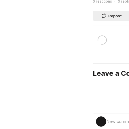
0
reactions
0
repl
Repost
Leave a 