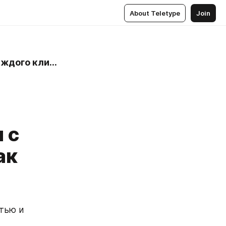
About Teletype
Join
ВСЯ ПРАВДА | Знать всю правду о компании — право каждого клиента
 с
ак
ью и 