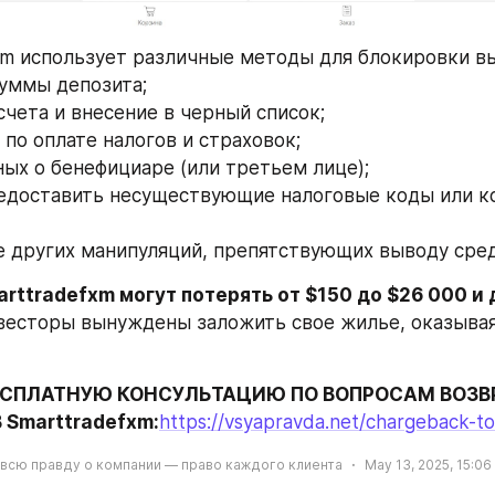
xm использует различные методы для блокировки в
суммы депозита;
 счета и внесение в черный список;
я по оплате налогов и страховок;
нных о бенефициаре (или третьем лице);
ие других манипуляций, препятствующих выводу сред
есторы вынуждены заложить свое жилье, оказывая
СПЛАТНУЮ КОНСУЛЬТАЦИЮ ПО ВОПРОСАМ ВОЗВР
 Smarttradefxm:
https://vsyapravda.net/chargeback-t
 всю правду о компании — право каждого клиента
May 13, 2025, 15:06