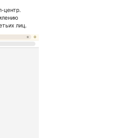
-центр. 
млению 
етьих лиц.