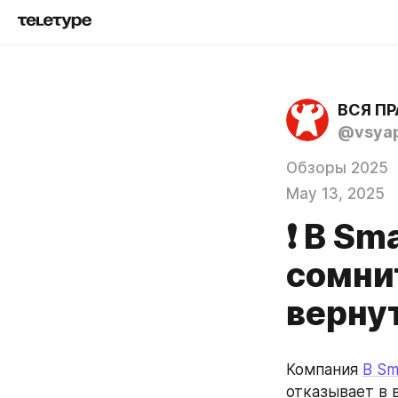
@vsya
Обзоры 2025
May 13, 2025
❗ B Sm
сомни
верну
Компания 
B Sm
отказывает в 