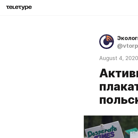
Эколог
@vtorp
August 4, 202
Актив
плакат
польс