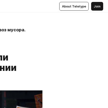
About Teletype
Join
воз мусора.
ли
ании