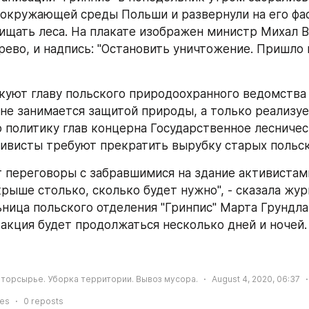
окружающей среды Польши и развернули на его фас
щать леса. На плакате изображен министр Михал В
ево, и надпись: "Остановить уничтожение. Пришло 
куют главу польского природоохранного ведомства за
"не занимается защитой природы, а только реализуе
 политику глав концерна Государственное лесничеств
тивисты требуют прекратить вырубку старых польск
 переговоры с забравшимися на здание активистами
крыше столько, сколько будет нужно", - сказала жур
ница польского отделения "Гринпис" Марта Грундлан
 акция будет продолжаться несколько дней и ночей.
Вторсырье. Уборка территории. Вывоз мусора.
August 4, 2020, 06:37
ies
0
reposts