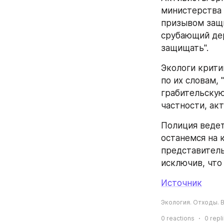
министерства 
призывом защи
срубающий дер
защищать".
Экологи крити
по их словам, 
грабительскую
частности, ак
Полиция ведет
останемся на 
представитель
исключив, что
Источник
Экология. Отходы. 
0
reactions
0
repl