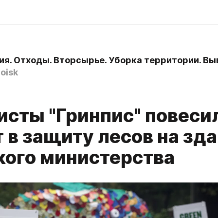
ия. Отходы. Вторсырье. Уборка территории. Вы
oisk
0
исты "Гринпис" повеси
 в защиту лесов на зд
кого министерства