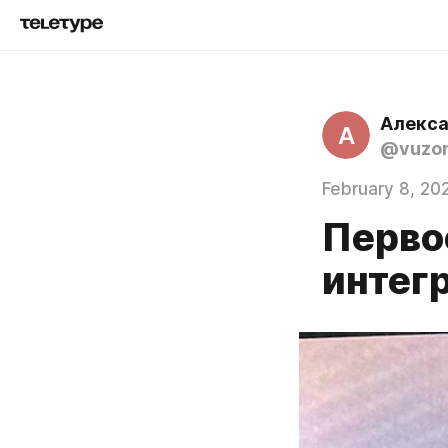
Алекса
А
@vuzom
February 8, 20
Перво
интег