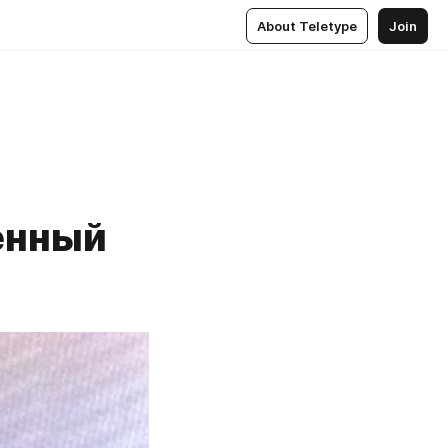
About Teletype
Join
енный