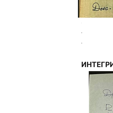
.
.
.
ИНТЕГР