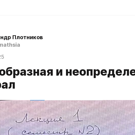
ндр Плотников
athsia
25
образная и неопредел
рал