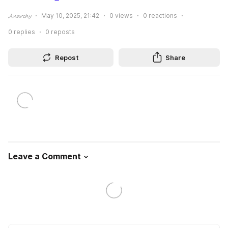
𝓐𝓷𝓪𝓻𝓬𝓱𝔂
May 10, 2025, 21:42
0
views
0
reactions
0
replies
0
reposts
Repost
Share
Leave a Comment