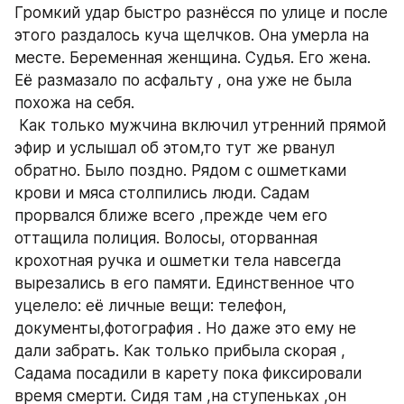
Громкий удар быстро разнёсся по улице и после 
этого раздалось куча щелчков. Она умерла на 
месте. Беременная женщина. Судья. Его жена. 
Её размазало по асфальту , она уже не была 
похожа на себя.
 Как только мужчина включил утренний прямой 
эфир и услышал об этом,то тут же рванул 
обратно. Было поздно. Рядом с ошметками 
крови и мяса столпились люди. Садам 
прорвался ближе всего ,прежде чем его 
оттащила полиция. Волосы, оторванная 
крохотная ручка и ошметки тела навсегда 
вырезались в его памяти. Единственное что 
уцелело: её личные вещи: телефон, 
документы,фотография . Но даже это ему не 
дали забрать. Как только прибыла скорая , 
Садама посадили в карету пока фиксировали 
время смерти. Сидя там ,на ступеньках ,он 