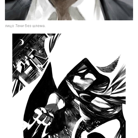
лицо 
Тени
 без шлема.