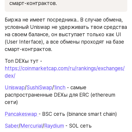
смарт-контрактов.
Биржа не имеет посредника.. В случае обмена, 
условный Uniswap не удерживать твои средства 
на своем балансе, он выступает только как UI 
(User Interface), а все обмены проходят на базе 
смарт-контрактов.
Топ DEXы тут - 
https://coinmarketcap.com/ru/rankings/exchanges/
dex/
Uniswap
/
SushiSwap
/
1inch
 - самые 
распространенные DEXы для ERC (ethereum 
сети)
Pancakeswap 
- BSC сеть (binance smart chain)
Saber
/
Mercurial
/
Raydium
 - SOL сеть