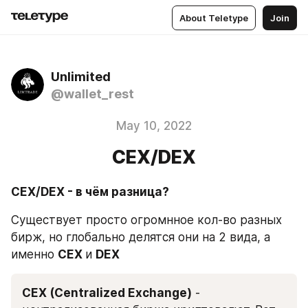
About Teletype
Join
Unlimited
@wallet_rest
May 10, 2022
CEX/DEX
CEX/DEX - в чём разница?
Существует просто огромнное кол-во разных 
бирж, но глобально делятся они на 2 вида, а 
именно 
СEX 
и 
DEX
CEX (Centralized Exchange)
 - 