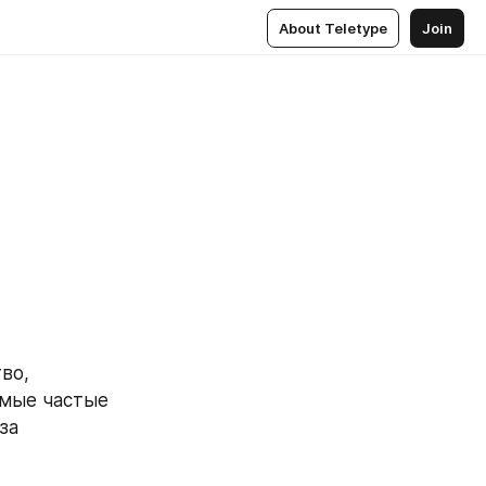
About Teletype
Join
о, 
мые частые 
а 