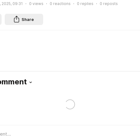
, 2025, 09:31
0
views
0
reactions
0
replies
0
reposts
Share
Comment