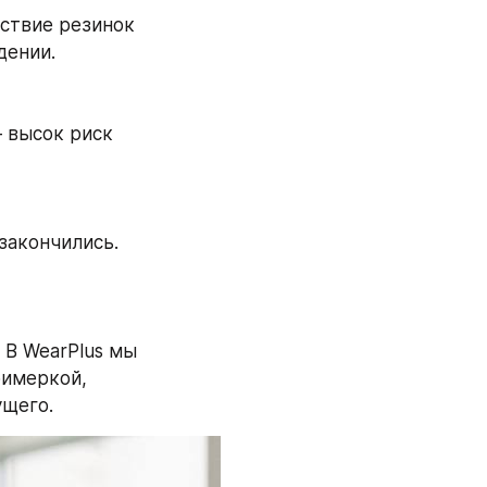
ствие резинок 
дении.
 высок риск 
акончились. 
В WearPlus мы 
имеркой, 
ущего.