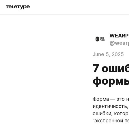
WEARP
@wearp
June 5, 2025
7 оши
формы
Форма — это н
идентичность,
ошибки, котор
"экстренной п