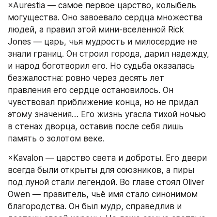
×Aurestia — самое первое царство, колыбель 
могущества. Оно завоевало сердца множества 
людей, а правил этой мини-вселенной Rick 
Jones — царь, чья мудрость и милосердие не 
знали границ. Он строил города, дарил надежду, 
и народ боготворил его. Но судьба оказалась 
безжалостна: ровно через десять лет 
правления его сердце остановилось. Он 
чувствовал приближение конца, но не придал 
этому значения… Его жизнь угасла тихой ночью 
в стенах дворца, оставив после себя лишь 
память о золотом веке.
×Kavalon — царство света и доброты. Его двери 
всегда были открыты для союзников, а пиры 
под луной стали легендой. Во главе стоял Oliver 
Owen — правитель, чьё имя стало синонимом 
благородства. Он был мудр, справедлив и 