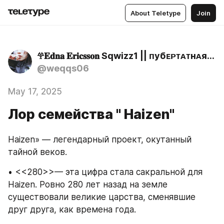
About Teletype
Join
𖣂𝐄𝐝𝐧𝐚 𝐄𝐫𝐢𝐜𝐬𝐬𝐨𝐧 Sqwizz1 || ᴨубᴇᴩᴛᴀᴛнᴀя яʍᴀ 🗡
@weqqs06
May 17, 2025
Лор семейства " Haizen"
Haizen» — легендарный проект, окутанный 
тайной веков.
• <<280>>— эта цифра стала сакральной для 
Haizen. Ровно 280 лет назад на земле 
существовали великие царства, сменявшие 
друг друга, как времена года.