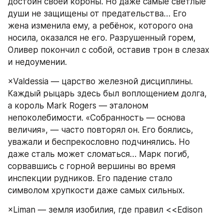
достоин своей короны. Но даже самые светлые 
души не защищены от предательства… Его 
жена изменила ему, а ребёнок, которого она 
носила, оказался не его. Разрушенный горем, 
Оливер покончил с собой, оставив трон в слезах 
и недоумении.
×Valdessia — царство железной дисциплины. 
Каждый рыцарь здесь был воплощением долга, 
а король Mark Rogers — эталоном 
непоколебимости. «Собранность — основа 
величия», — часто повторял он. Его боялись, 
уважали и беспрекословно подчинялись. Но 
даже сталь может сломаться… Марк погиб, 
сорвавшись с горной вершины во время 
инспекции рудников. Его падение стало 
символом хрупкости даже самых сильных.
×Liman — земля изобилия, где правил <<Edison 