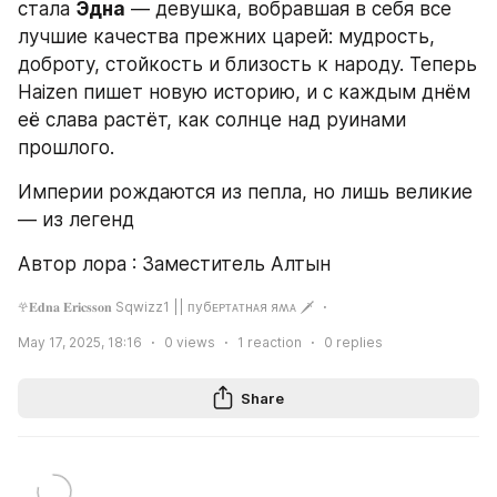
стала 
Эдна
 — девушка, вобравшая в себя все 
лучшие качества прежних царей: мудрость, 
доброту, стойкость и близость к народу. Теперь 
Haizen пишет новую историю, и с каждым днём 
её слава растёт, как солнце над руинами 
прошлого.
Империи рождаются из пепла, но лишь великие 
— из легенд
Автор лора : Заместитель Алтын
𖣂𝐄𝐝𝐧𝐚 𝐄𝐫𝐢𝐜𝐬𝐬𝐨𝐧 Sqwizz1 || ᴨубᴇᴩᴛᴀᴛнᴀя яʍᴀ 🗡
May 17, 2025, 18:16
0
views
1
reaction
0
replies
Share