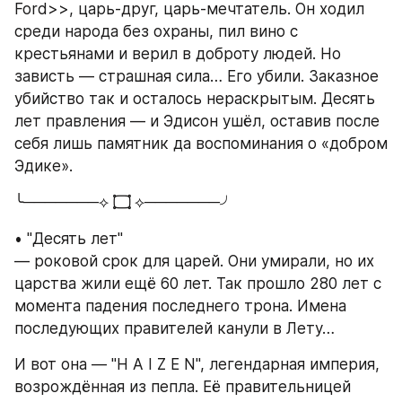
Ford>>, царь-друг, царь-мечтатель. Он ходил 
среди народа без охраны, пил вино с 
крестьянами и верил в доброту людей. Но 
зависть — страшная сила… Его убили. Заказное 
убийство так и осталось нераскрытым. Десять 
лет правления — и Эдисон ушёл, оставив после 
себя лишь памятник да воспоминания о «добром 
Эдике».
╰───────⟡ 
۝
 ⟡───────╯
• "Десять лет" 
— роковой срок для царей. Они умирали, но их 
царства жили ещё 60 лет. Так прошло 280 лет с 
момента падения последнего трона. Имена 
последующих правителей канули в Лету…
И вот она — "H A I Z E N", легендарная империя, 
возрождённая из пепла. Её правительницей 