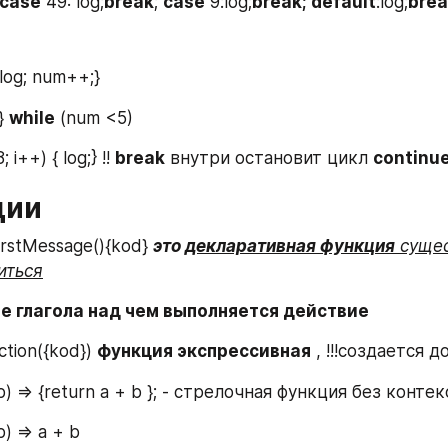
case
 49: log;
break
; 
case
 9:log;
break; default
:log;
brea
log; num++;} 
} 
while
 (num <5)
8; i++) { log;} !! 
break
 внутри остановит цикл 
continu
ции
irstMessage(){kod} 
это 
декларативная функция
 сущес
иться
е глагола над чем выполняется действие 
ction({kod}) 
функция экспрессивная
 , !!!создается 
,b) => {return a + b }; - стрелочная функция без контек
b) => a + b