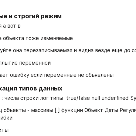
ые и строгий режим
 а вот в
а объекта тоже изменяемые 
зуйте она перезаписываемая и видна везде еще до с
плытие переменной
выдает ошибку если переменные не объявлены
кация типов данных
 : числа строки лог типы  true/false null underfined S
ц объекты - массивы [ ] функции Объект Даты Регул
ибки
кты