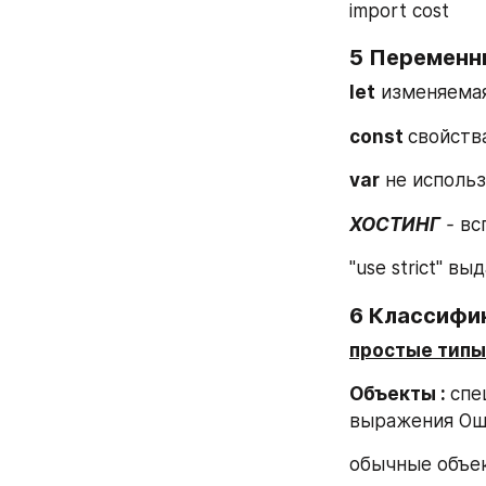
import cost
5 Переменн
let
 изменяемая
const 
свойств
var
 не исполь
ХОСТИНГ
 - 
вс
"use strict" 
6 Классифи
простые типы
Объекты : 
спе
выражения Ош
обычные объе