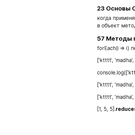
23 Основы
когда применя
в объект мето
57 Методы 
forEach(i => i
['ktttt', 'madha'
console.log(['ktt
['ktttt', 'madha'
['ktttt', 'madha'
[1, 5, 5].
reduce