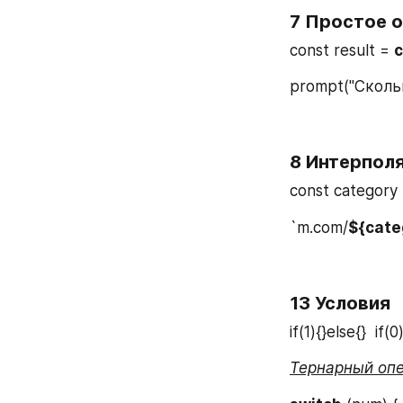
7 Простое о
const result = 
c
prompt("Сколь
8 Интерполя
const category =
`m.com/
${cate
13 Условия
if(1){}else{}  if(0
Тернарный опе