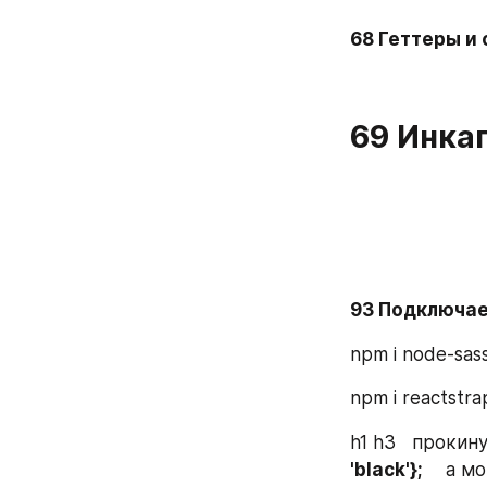
68 Геттеры и 
69 Инка
93 Подключае
npm i node-sass
npm i reactstr
h1 h3   прокин
'black'};    
 a м