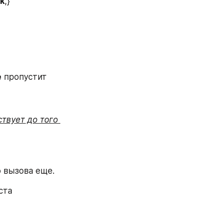
k
;} 
e
 пропустит 
твует до того 
до вызова еще.
ста  