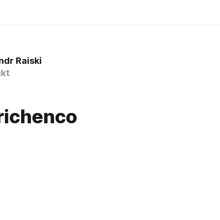
ndr Raiski
kt
richenco