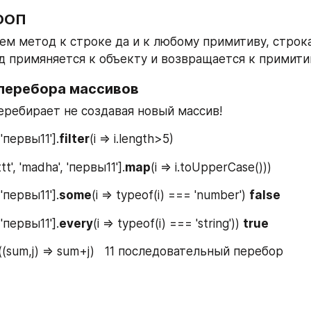
 ООП
ем метод к строке да и к любому примитиву, строк
д примяняется к объекту и возвращается к примити
перебора массивов
) перебирает не создавая новый массив!
, 'первы11'].
filter
(i => i.length>5)
tt', 'madha', 'первы11'].
map
(i => i.toUpperCase()))
, 'первы11'].
some
(i => typeof(i) === 'number') 
false
, 'первы11'].
every
(i => typeof(i) === 'string')) 
true
((sum,j) => sum+j)   11 последовательный перебор