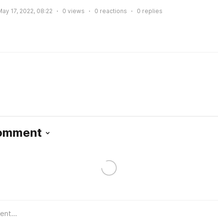
ay 17, 2022, 08:22
0
views
0
reactions
0
replies
Comment