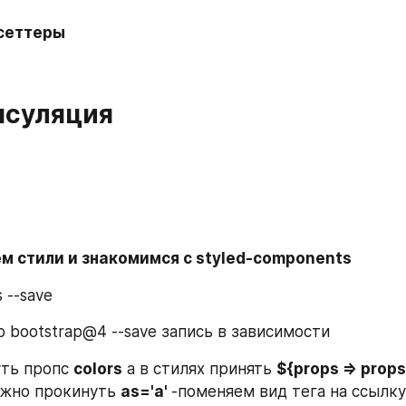
сеттеры 
псуляция 
м стили и знакомимся с styled-components
 --save
ap bootstrap@4 --save запись в зависимости
уть пропс 
colors
 а в стилях принять 
${props => props.c
ожно прокинуть 
as='a' 
-поменяем вид тега на ссылку