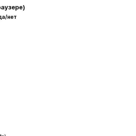
раузере)
да/нет 