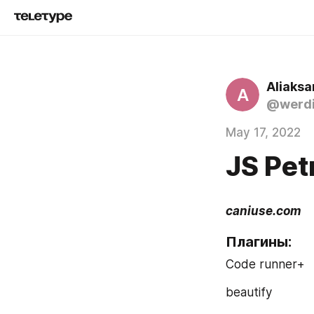
Aliaksa
A
@werdi
May 17, 2022
JS Pet
caniuse.com 
Плагины:
Code runner+ 
beautify