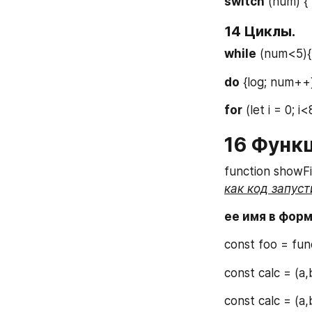
switch
 (num) { 
14 Циклы.
while
 (num<5){
do
 {log; num++
for
 (let i = 0; i<
16 Функ
function showF
как код запуст
ее имя в форм
const foo = fun
const calc = (a
const calc = (a,