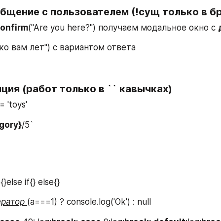
бщение с пользователем (!cущ только в б
onfirm
("Are you here?") получаем модальное окно с 
ко вам лет") с вариантом ответа 
ция (работ только в `` кавычках)
 'toys'
gory}
/5`
){}else if{} else{}
ратор 
(а===1) ? console.log('Ok') : null