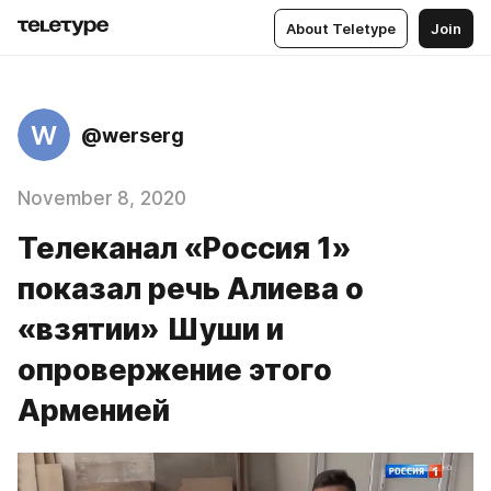
About Teletype
Join
W
@werserg
November 8, 2020
Телеканал «Россия 1»
показал речь Алиева о
«взятии» Шуши и
опровержение этого
Арменией