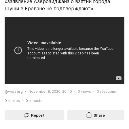
«заявление Азербайджана о взятии города 
Шуши в Ереване не подтверждают».
@werserg
November 8, 2020, 20:40
0
views
0
reactions
0
replies
0
reposts
Repost
Share