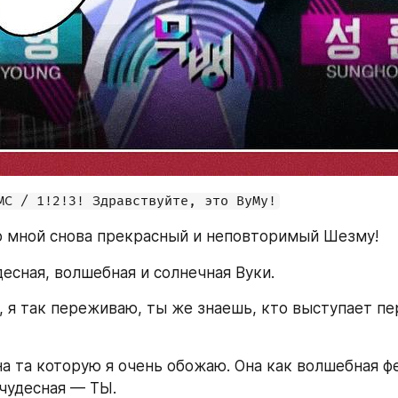
МС / 1!2!3! Здравствуйте, это ВуМу!
о мной снова прекрасный и неповторимый Шезму!
десная, волшебная и солнечная Вуки.
 я так переживаю, ты же знаешь, кто выступает пер
на та которую я очень обожаю. Она как волшебная фе
 чудесная — ТЫ.