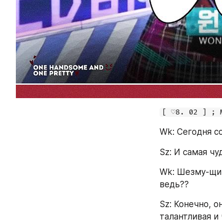
[ ♡8. 02 ] ; 
Wk: Сегодня с
Sz: И самая чу
Wk: Шезму-щи,
ведь??
Sz: Конечно, о
талантливая и