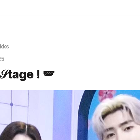
kks
25
𝒮tage ! 🪽