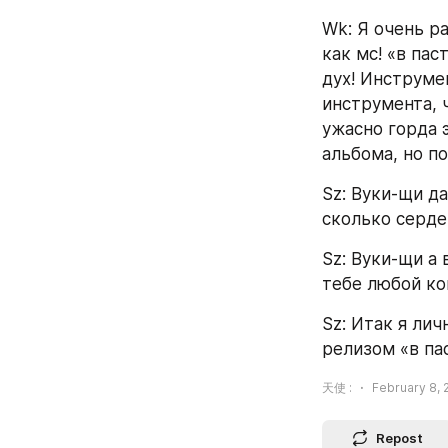
Wk: Я очень р
как мс! «в пас
дух! Инструме
инструмента, ч
ужасно горда э
альбома, но по
Sz: Вуки-щи да
сколько сердеч
Sz: Вуки-щи а
тебе любой ко
Sz: Итак я лич
релизом «в па
天使 :
February 8, 
Repost