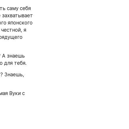
ь саму себя 
 захватывает 
го японского 
честной, я 
рядущего 
 А знаешь 
о для тебя.
? Знаешь, 
ая Вуки с 