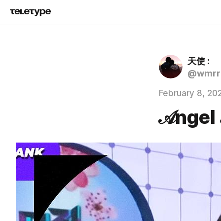
天使 :
@wmrr
February 8, 20
𝒜ngel 