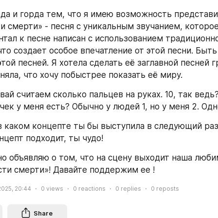
ада и горда тем, что я имею возможность представит
ти смерти» - песня с уникальным звучанием, которое
нтал к песне написан с использованием традиционно
то создает особое впечатление от этой песни. Быть 
той песней. Я хотела сделать её заглавной песней г
няла, что хочу побыстрее показать её миру.
вай считаем сколько пальцев на руках. 10, так ведь?
ек у меня есть? Обычно у людей 1, но у меня 2. Одн
 в каком концепте ты бы выступила в следующий раз
нцепт подходит, ты чудо!
но объявляю о том, что на сцену выходит наша любим
сти смерти»! Давайте поддержим ее !
2025, 20:44
0
views
0
reactions
0
replies
0
reposts
Share