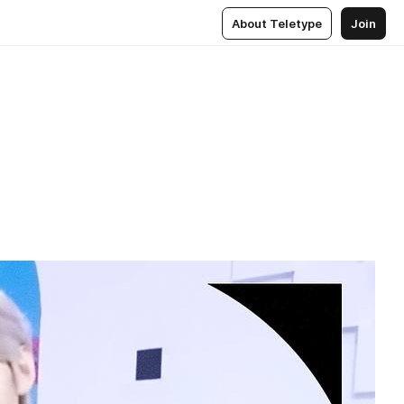
About Teletype
Join