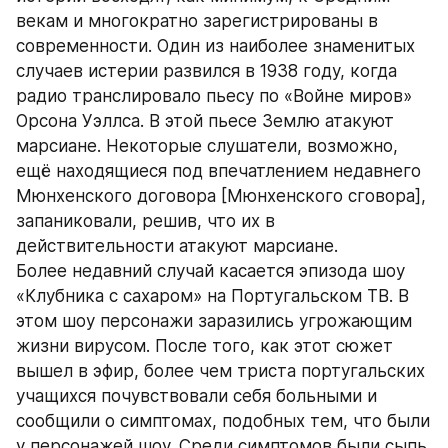
векам и многократно зарегистрированы в 
современности. Один из наиболее знаменитых 
случаев истерии развился в 1938 году, когда 
радио транслировало пьесу по «Войне миров» 
Орсона Уэллса. В этой пьесе Землю атакуют 
марсиане. Некоторые слушатели, возможно, 
ещё находящиеся под впечатлением недавнего 
Мюнхенского договора [Мюнхенского сговора], 
запаниковали, решив, что их в 
действительности атакуют марсиане.
Более недавний случай касается эпизода шоу 
«Клубника с сахаром» на Португальском ТВ. В 
этом шоу персонажи заразились угрожающим 
жизни вирусом. После того, как этот сюжет 
вышел в эфир, более чем триста португальских 
учащихся почувствовали себя больными и 
сообщили о симптомах, подобных тем, что были 
у персонажей шоу. Среди симптомов были сыпь 