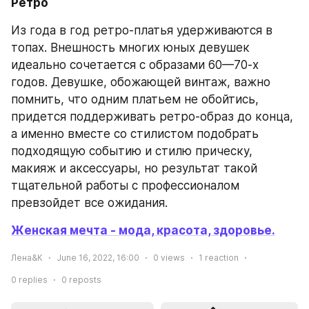
Ретро
Из года в год ретро-платья удерживаются в 
топах. Внешность многих юных девушек 
идеально сочетается с образами 60—70-х 
годов. Девушке, обожающей винтаж, важно 
помнить, что одним платьем не обойтись, 
придется поддерживать ретро-образ до конца, 
а именно вместе со стилистом подобрать 
подходящую событию и стилю прическу, 
макияж и аксессуары, но результат такой 
тщательной работы с профессионалом 
превзойдет все ожидания.
Женская мечта - мода, красота, здоровье.
Лена&К
June 16, 2022, 16:00
0
views
1
reaction
0
replies
0
reposts