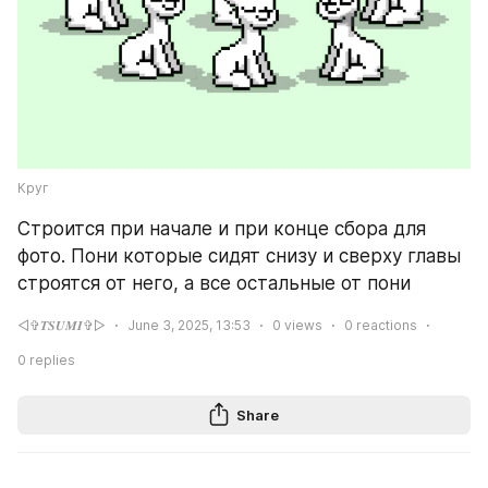
Круг
Строится при начале и при конце сбора для 
фото. Пони которые сидят снизу и сверху главы 
строятся от него, а все остальные от пони
◅✞𝑻𝑺𝑼𝑴𝑰✞▻
June 3, 2025, 13:53
0
views
0
reactions
0
replies
Share