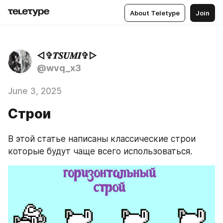
About Teletype
Join
◅✞𝑻𝑺𝑼𝑴𝑰✞▻
@wvq_x3
June 3, 2025
Строи
В этой статье написаны классические строи 
которые будут чаще всего использоваться.