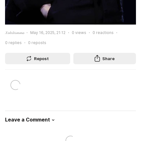
𝓧𝓪𝓫𝓲𝓫𝓲𝓶𝓶𝓮
May 16, 2025, 21:12
0
views
0
reactions
0
replies
0
reposts
Repost
Share
Leave a Comment