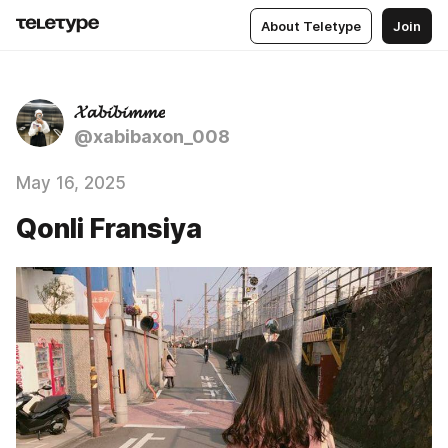
About Teletype
Join
𝓧𝓪𝓫𝓲𝓫𝓲𝓶𝓶𝓮
@xabibaxon_008
May 16, 2025
Qonli Fransiya