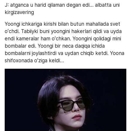
J: atganca u harid qilaman degan edi… albatta uni 
kirgizavering
Yoongi ichkariga kirishi bilan butun mahallada svet 
oʻchdi. Tabiiyki buni yoongini hakerlari qildi va uyda 
endi kameralar ham oʻchkan. Yoongini qolidagi mini 
bombalar edi. Yoongi bir neca daqiqa ichida 
bombalarni joylashtirdi va uydan chiqib ketdi. Yoona 
shifoxonada oʻziga keldi…