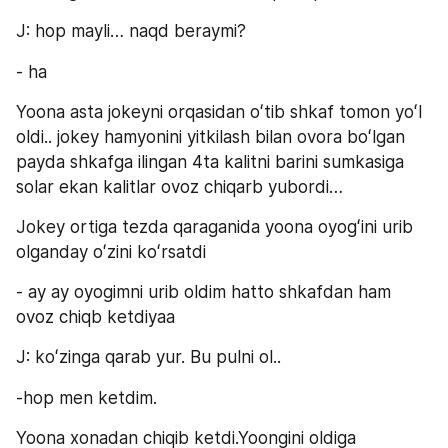
J: hop mayli… naqd beraymi?
- ha
Yoona asta jokeyni orqasidan oʻtib shkaf tomon yoʻl 
oldi.. jokey hamyonini yitkilash bilan ovora boʻlgan 
payda shkafga ilingan 4ta kalitni barini sumkasiga 
solar ekan kalitlar ovoz chiqarb yubordi…
Jokey ortiga tezda qaraganida yoona oyogʻini urib 
olganday oʻzini koʻrsatdi
- ay ay oyogimni urib oldim hatto shkafdan ham 
ovoz chiqb ketdiyaa
J: koʻzinga qarab yur. Bu pulni ol..
-hop men ketdim.
Yoona xonadan chiqib ketdi.Yoongini oldiga 