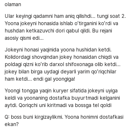
olaman
Ular keyingi qadamni ham aniq qilishdi… tungi soat 2.
Yoona jokeyni honasida ishlab oʻtirganini koʻrdi va 
hushdan ketkazuvchi dori qabul qildi. Bu rejani 
asosiy qismi edi…
Jokeyni honasi yaqinida yoona hushidan ketdi. 
Kolidordagi shovqindan jokey honasidan chiqdi va 
poldagi qizni koʻrib darxol shifoxonaga olib ketdi… 
jokey bilan birga uydagi deyarli yarim qoʻriqchilar 
ham ketdi… endi gal yoongiga!
Yoongi tongga yaqin kuryer sifatida jokeyni uyiga 
keldi va yoonaning dostafka buyurtmadi kelganini 
aytdi. Qoriqchi uni kiritmadi va bossga tel qoldi
Q: boss buni kirgizaylikmi. Yoona honimni dostafkasi 
ekan?