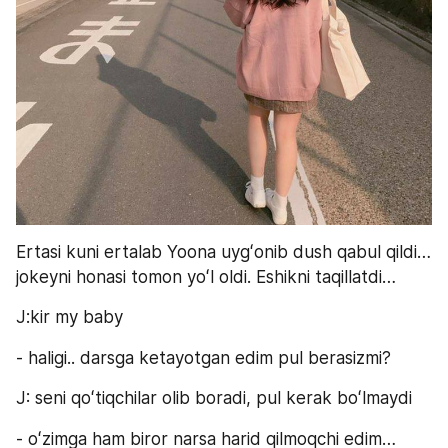
Ertasi kuni ertalab Yoona uygʻonib dush qabul qildi… 
jokeyni honasi tomon yoʻl oldi. Eshikni taqillatdi…
J:kir my baby
- haligi.. darsga ketayotgan edim pul berasizmi?
J: seni qoʻtiqchilar olib boradi, pul kerak boʻlmaydi
- oʻzimga ham biror narsa harid qilmoqchi edim…