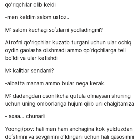
qoʻriqchilar olib keldi
-men keldim salom ustoz..
M: salom kechagi soʻzlarni yodladingmi?
Atrofni qoʻriqchilar kuzatb turgani uchun ular ochiq 
oydin gaolasha olishmadi ammo qoʻriqchilarga tell 
boʻldi va ular ketishdi
M: kalitlar sendami?
-albatta manam ammo bular nega kerak.
M: dadangdan osonlikcha qutula olmaysan shuning 
uchun uning omborlariga hujum qilib uni chalgitamiza
- axaa… chunarli
Yoongi/pov: hali men ham anchagina kok yulduzdan 
doʻstimni va sevgilimni oʻldirgani uchun hali qasosimni 