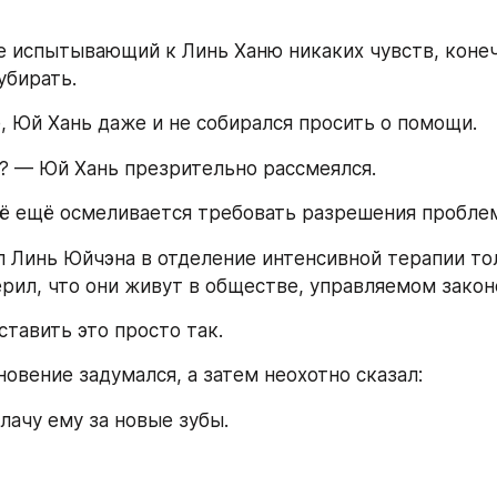
не испытывающий к Линь Ханю никаких чувств, конечн
убирать.
, Юй Хань даже и не собирался просить о помощи.
 — Юй Хань презрительно рассмеялся.
сё ещё осмеливается требовать разрешения пробле
л Линь Юйчэна в отделение интенсивной терапии тол
ерил, что они живут в обществе, управляемом закон
ставить это просто так.
новение задумался, а затем неохотно сказал:
лачу ему за новые зубы.