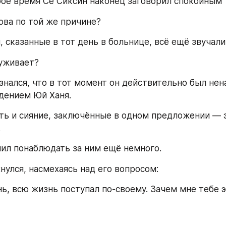
ое время Се Сиксин наконец заговорил спокойным 
ва по той же причине?
 сказанные в тот день в больнице, всё ещё звучали
луживает?
знался, что в тот момент он действительно был нена
дением Юй Ханя.
ть и сияние, заключённые в одном предложении — э
.
ил понаблюдать за ним ещё немного.
нулся, насмехаясь над его вопросом:
нь, всю жизнь поступал по-своему. Зачем мне тебе э