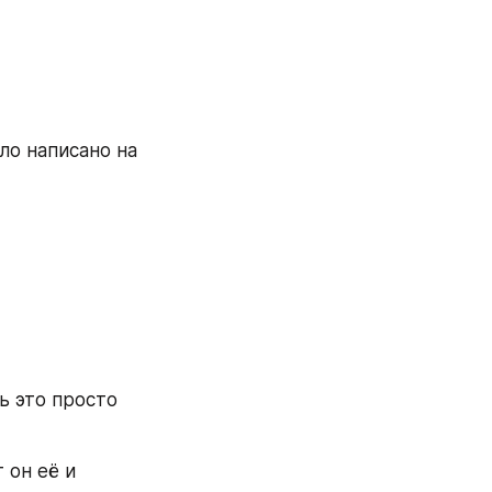
о написано на 
 это просто 
он её и 