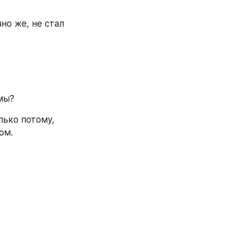
о же, не стал 
мы?
ько потому, 
ом.