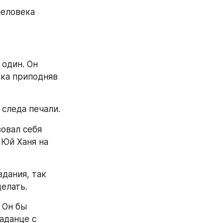
еловека 
один. Он 
ка приподняв 
 следа печали.
овал себя 
Юй Ханя на 
дания, так 
делать.
 Он бы 
аданце с 