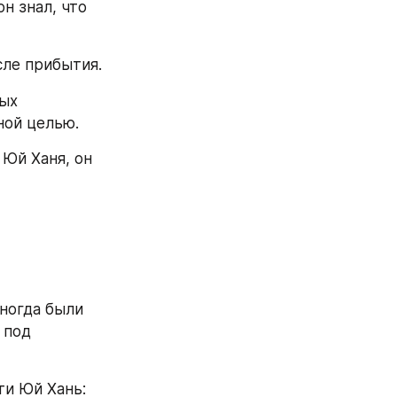
 знал, что 
сле прибытия.
ых 
ной целью.
Юй Ханя, он 
ногда были 
под 
ти Юй Хань: