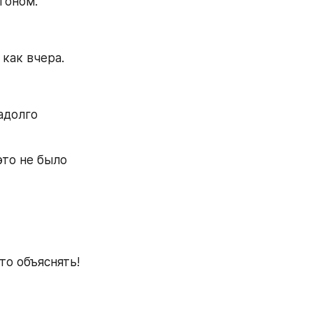
тоном.
 как вчера.
долго 
то не было 
то объяснять!