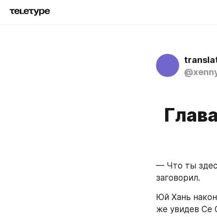
transla
@xenny
Глава
— Что ты здес
заговорил.
Юй Хань наконе
же увидев Се 