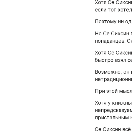
Хотя Се Сиксин
если тот хоте
Поэтому ни од
Но Се Сиксин 
попаданцев. Он
Хотя Се Сикси
быстро взял се
Возможно, он 
нетрадиционн
При этой мысл
Хотя у книжны
непредсказуем
пристальным 
Се Сиксин всё