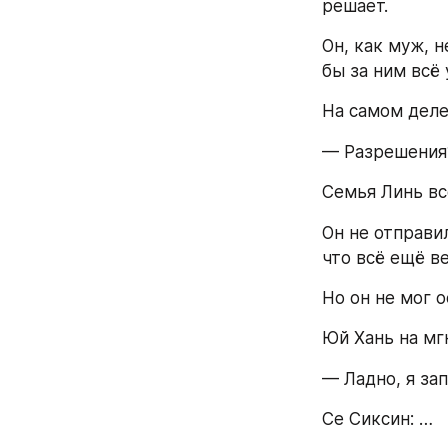
решает.
Он, как муж, 
бы за ним всё 
На самом деле
— Разрешения?
Семья Линь в
Он не отправи
что всё ещё в
Но он не мог о
Юй Хань на мг
— Ладно, я зап
Се Сиксин: …