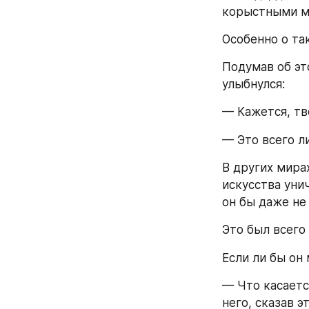
корыстными м
Особенно о та
Подумав об это
улыбнулся:
— Кажется, тв
— Это всего л
В других мира
искусства унич
он бы даже не 
Это был всего
Если ли бы он 
— Что касаетс
него, сказав 