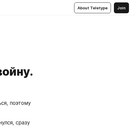
About Teletype
Join
войну.
я, поэтому 
улся, сразу 