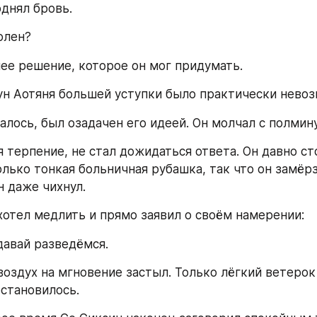
днял бровь.
олен?
ее решение, которое он мог придумать.
ун Аотяня большей уступки было практически нево
залось, был озадачен его идеей. Он молчал с полмин
 терпение, не стал дожидаться ответа. Он давно ст
лько тонкая больничная рубашка, так что он замёрз 
н даже чихнул.
хотел медлить и прямо заявил о своём намерении:
давай разведёмся.
воздух на мгновение застыл. Только лёгкий ветерок
остановилось.