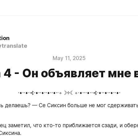
tion
translate
May 11, 2025
 4 - Он объявляет мне 
⋅•⋅⋅•⋅⊰⋅•⋅⋅•⋅⋅•⋅⋅•⋅∙∘☽༓☾∘∙•⋅⋅⋅•⋅⋅⊰⋅•⋅⋅•⋅⋅•⋅⋅•⋅
ь делаешь? — Се Сиксин больше не мог сдерживатьс
ц заметил, что кто-то приближается сзади, и оберн
Сиксина.