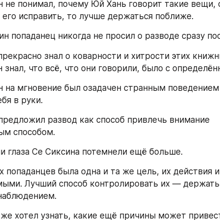
 не понимал, почему Юй Хань говорит такие вещи, он
л его исправить, то лучше держаться поближе.
ин попаданец никогда не просил о разводе сразу по
прекрасно знал о коварности и хитрости этих книжн
 знал, что всё, что они говорили, было с определён
н на мгновение был озадачен странным поведением 
бя в руки.
предложил развод как способ привлечь внимание 
ым способом.
и глаза Се Сиксина потемнели ещё больше.
х попаданцев была одна и та же цель, их действия и
ыми. Лучший способ контролировать их — держать 
наблюдением.
 же хотел узнать, какие ещё причины может привес