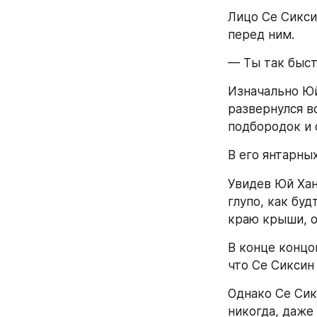
Лицо Се Сикси
перед ним.
— Ты так быст
Изначально Юй
развернулся в
подбородок и 
В его янтарных
Увидев Юй Хан
глупо, как буд
краю крыши, о
В конце концо
что Се Сиксин 
Однако Се Сикс
никогда, даже 