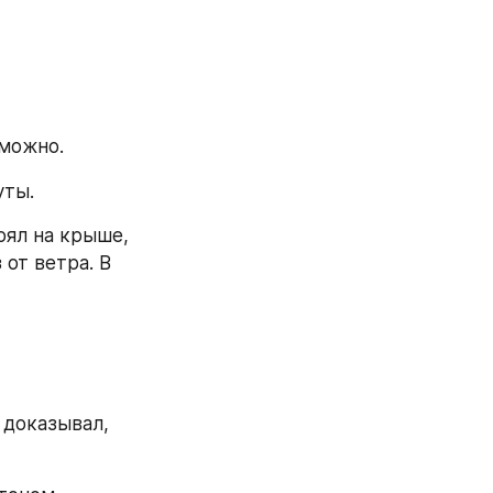
зможно.
уты.
оял на крыше, 
от ветра. В 
 доказывал, 