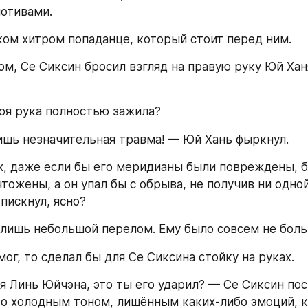
отивами.
ком хитром попаданце, который стоит перед ним.
м, Се Сиксин бросил взгляд на правую руку Юй Ханя
оя рука полностью зажила?
ишь незначительная травма! — Юй Хань фыркнул.
х, даже если бы его меридианы были повреждены, б
тожены, а он упал бы с обрыва, не получив ни одной
пискнул, ясно?
 лишь небольшой перелом. Ему было совсем не боль
мог, то сделал бы для Се Сиксина стойку на руках.
я Линь Юйчэна, это ты его ударил? — Се Сиксин пос
это холодным тоном, лишённым каких-либо эмоций, к