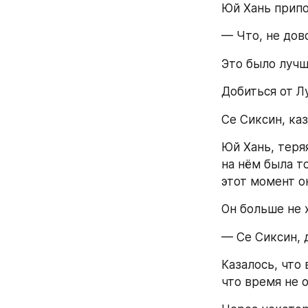
Юй Хань припо
— Что, не дов
Это было лучш
Добиться от Л
Се Сиксин, ка
Юй Хань, теряя
на нём была то
этот момент о
Он больше не 
— Се Сиксин, 
Казалось, что 
что время не 