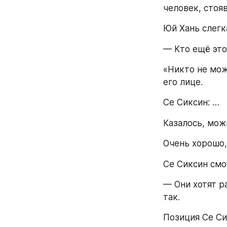
человек, стоя
Юй Хань слегк
— Кто ещё это
«Никто не може
его лице.
Се Сиксин: …
Казалось, мож
Очень хорошо,
Се Сиксин смо
— Они хотят р
так.
Позиция Се Сик