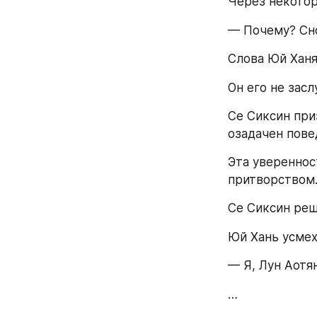
Через некотор
— Почему? Сно
Слова Юй Ханя,
Он его не зас
Се Сиксин при
озадачен пове
Эта увереннос
притворством
Се Сиксин реш
Юй Хань усмех
— Я, Лун Аотя
…