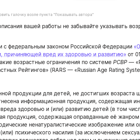
овить галочку возле пункта "Показывать автора"
описания вашей работы не забывайте указывать возр
и с федеральным законом Российской Федерации 
«О
, причиняющей вред их здоровью и развитию»
 от 01
акие возрастные ограничения по системе 
РСВР
 — «
стных Рейтингов» (RARS — «Russian Age Rating Syst
ной продукции для детей, не достигших возраста ше
несена информационная продукция, содержащая ин
реда здоровью и (или) развитию детей (в том числ
я продукция, содержащая оправданные её жанром и
дические ненатуралистические изображение или оп
(или) психического насилия (за исключением сексуа