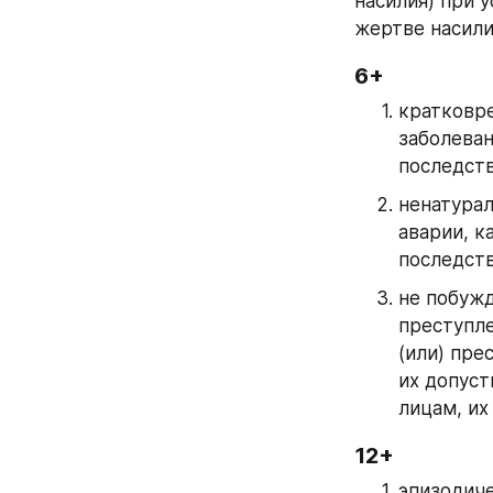
насилия) при 
жертве насилия
6+
кратковре
заболеван
последств
ненатурал
аварии, к
последств
не побужд
преступле
(или) пре
их допуст
лицам, и
12+
эпизодиче