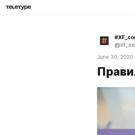
#XF_co
@xf_c
June 30, 2020
Прави