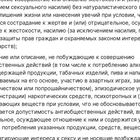
ем сексуального насилия) без натуралистического п
лишения жизни или нанесения увечий при условии, ч
я сострадание к жертве и (или) отрицательное, ос
 к жестокости, насилию (за исключением насилия, 
 защиты прав граждан и охраняемых законом интере
арств);
ие или описание, не побуждающие к совершению 
твенных действий (в том числе к потреблению алко
ержащей продукции, табачных изделий, пива и напи
ваемых на его основе, участию в азартных играх, за
чеством или попрошайничеством), эпизодическое у
нстрации) наркотических средств, психотропных и (и
ающих веществ при условии, что не обосновывается
ается допустимость антиобщественных действий, в
ьное, осуждающее отношение к ним и содержится у
 потребления указанных продукции, средств, вещес
атирующие интереса к сексу и не носящие возбужда