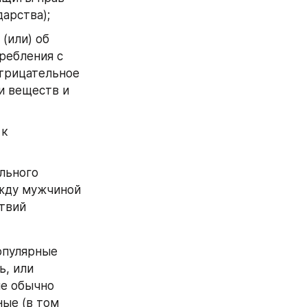
арства);
или) об 
ебления с 
трицательное 
 веществ и 
к 
льного 
жду мужчиной 
твий 
пулярные 
, или 
е обычно 
ые (в том 