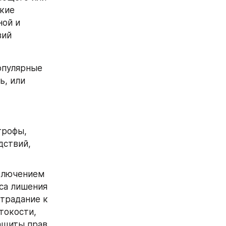
кие 
ой и 
ий 
пулярные 
, или 
рофы, 
ствий, 
ключением 
са лишения 
традание к 
окости, 
ащиты прав 