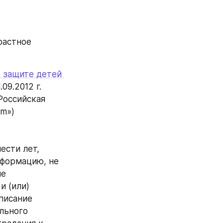
астное 
 защите детей 
.09.2012 г. 
Российская 
em»)
сти лет, 
формацию, не 
е 
 (или) 
исание 
льного 