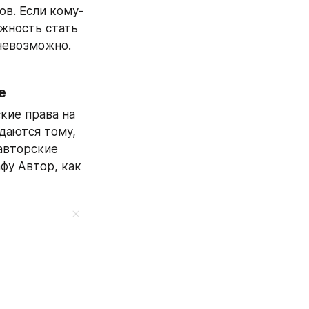
ов. Если кому-
жность стать 
невозможно. 
е
ие права на 
даются тому, 
авторские 
фу Автор, как 