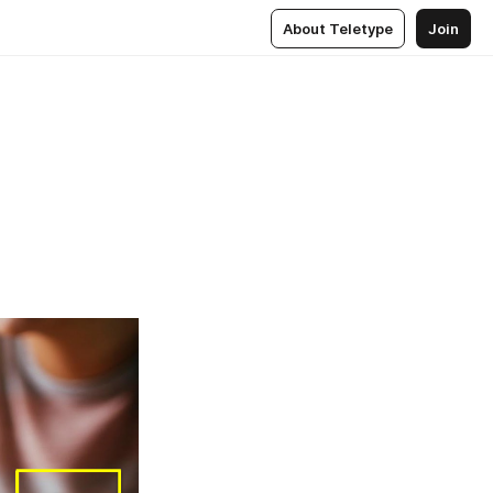
About Teletype
Join