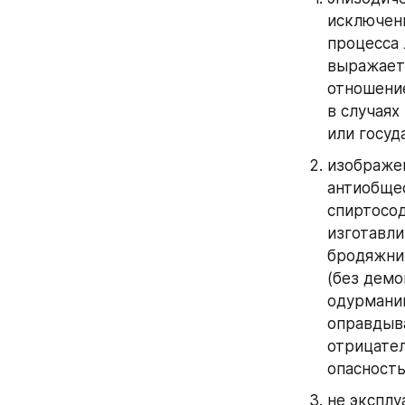
исключени
процесса 
выражаетс
отношение
в случаях
или госуд
изображен
антиобщес
спиртосод
изготавли
бродяжни
(без демо
одурманив
оправдыв
отрицател
опасность
не эксплу