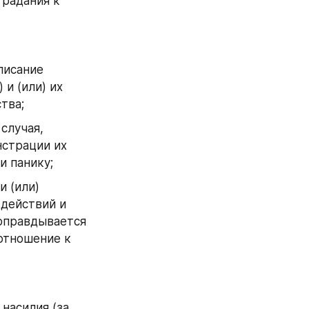
радания к 
исание 
и (или) их 
тва;
лучая, 
страции их 
и панику;
(или) 
действий и 
оправдывается 
тношение к 
насилия (за 