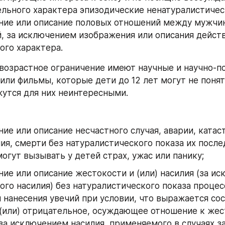
льного характера эпизодические ненатуралистичес
ние или описание половых отношений между мужчин
 за исключением изображения или описания действ
ого характера.
возрастное ограничение имеют научные и научно-по
или фильмы, которые дети до 12 лет могут не понять
утся для них неинтересными.
ие или описание несчастного случая, аварии, катаст
ия, смерти без натуралистического показа их послед
огут вызывать у детей страх, ужас или панику;
ие или описание жестокости и (или) насилия (за ис
ого насилия) без натуралистического показа процес
 нанесения увечий при условии, что выражается сос
(или) отрицательное, осуждающее отношение к жест
за исключением насилия, применяемого в случаях з