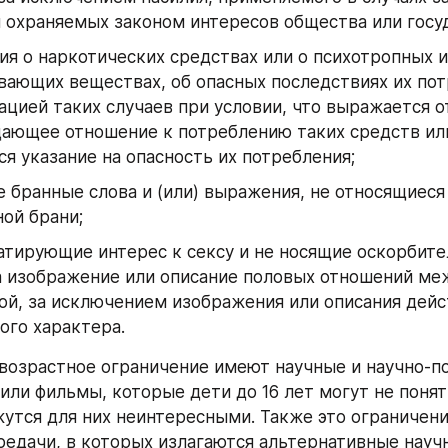
 охраняемых законом интересов общества или госуд
я о наркотических средствах или о психотропных и (
ающих веществах, об опасных последствиях их потр
цией таких случаев при условии, что выражается о
ающее отношение к потреблению таких средств или
я указание на опасность их потребления;
 бранные слова и (или) выражения, не относящиеся 
ой брани;
атирующие интерес к сексу и не носящие оскорбите
а изображение или описание половых отношений ме
й, за исключением изображения или описания дейс
ого характера.
возрастное ограничение имеют научные и научно-по
или фильмы, которые дети до 16 лет могут не понять
утся для них неинтересными. Также это ограничени
едачи, в которых излагаются альтернативные научн