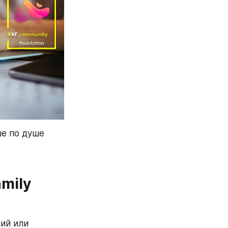
е по душе 
mily
ий или 