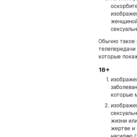
оскорбите
изображе
женщиной,
сексуальн
Обычно такое 
телепередачи 
которые покаж
16+
изображен
заболеван
которые м
изображен
сексуальн
жизни или
жертве и 
насилию (