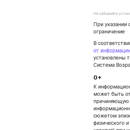
Не забывайте устан
При указании 
ограничение
В соответстви
от информации
установлены т
Система Возра
0+
К информацион
может быть от
причиняющую в
информационна
сюжетом эпизо
физического и 