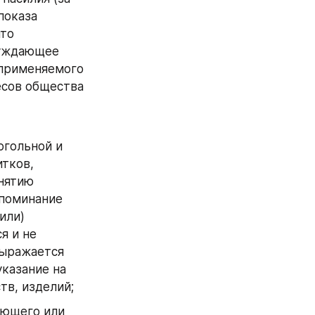
оказа 
то 
уждающее 
применяемого 
сов общества 
гольной и 
тков, 
нятию 
поминание 
ли) 
 и не 
ыражается 
казание на 
тв, изделий;
ющего или 