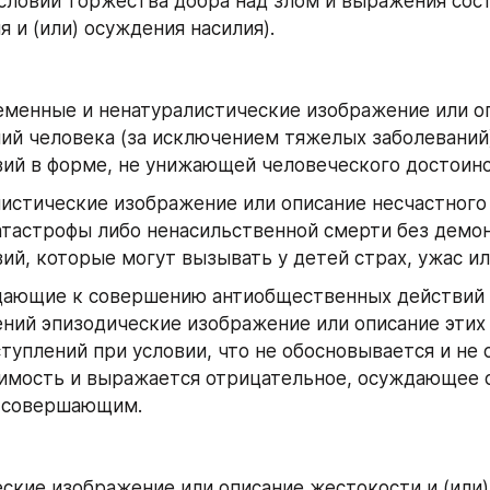
условии торжества добра над злом и выражения сост
 и (или) осуждения насилия).
менные и ненатуралистические изображение или оп
ий человека (за исключением тяжелых заболеваний) 
ий в форме, не унижающей человеческого достоинс
истические изображение или описание несчастного с
атастрофы либо ненасильственной смерти без демон
ий, которые могут вызывать у детей страх, ужас ил
ающие к совершению антиобщественных действий и 
ний эпизодические изображение или описание этих 
ступлений при условии, что не обосновывается и не 
имость и выражается отрицательное, осуждающее о
х совершающим.
ские изображение или описание жестокости и (или) 