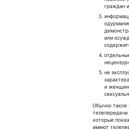
граждан и
информаци
одурманив
демонстра
или осужд
содержитс
отдельные
нецензурн
не эксплу
характер
и женщино
сексуальн
Обычно такое 
телепередачи 
которые покаж
имеют телепер