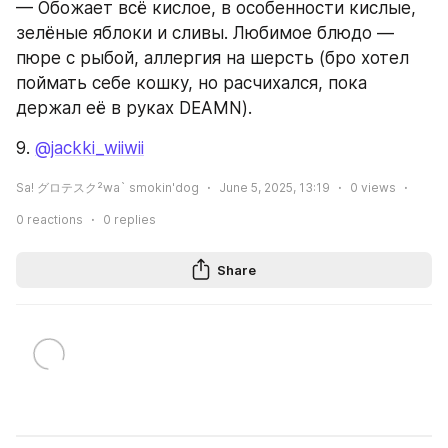
— Обожает всё кислое, в особенности кислые, 
зелёные яблоки и сливы. Любимое блюдо — 
пюре с рыбой, аллергия на шерсть (бро хотел 
поймать себе кошку, но расчихался, пока 
держал её в руках DEAMN).
9. 
@jackki_wiiwii
Sa! グロテスク²wa` smokin'dog
June 5, 2025, 13:19
0
views
0
reactions
0
replies
Share