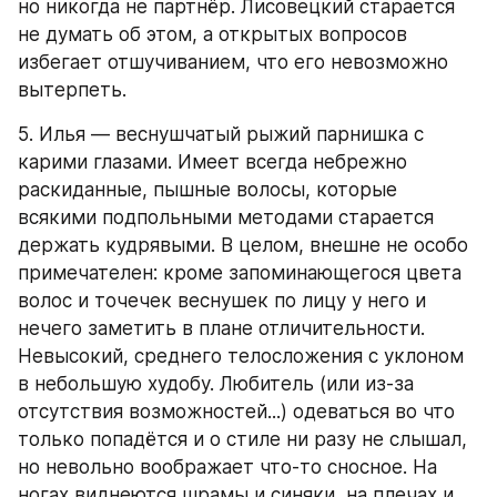
но никогда не партнёр. Лисовецкий старается 
не думать об этом, а открытых вопросов 
избегает отшучиванием, что его невозможно 
вытерпеть.
5. Илья — веснушчатый рыжий парнишка с 
карими глазами. Имеет всегда небрежно 
раскиданные, пышные волосы, которые 
всякими подпольными методами старается 
держать кудрявыми. В целом, внешне не особо 
примечателен: кроме запоминающегося цвета 
волос и точечек веснушек по лицу у него и 
нечего заметить в плане отличительности. 
Невысокий, среднего телосложения с уклоном 
в небольшую худобу. Любитель (или из-за 
отсутствия возможностей...) одеваться во что 
только попадётся и о стиле ни разу не слышал, 
но невольно воображает что-то сносное. На 
ногах виднеются шрамы и синяки, на плечах и 