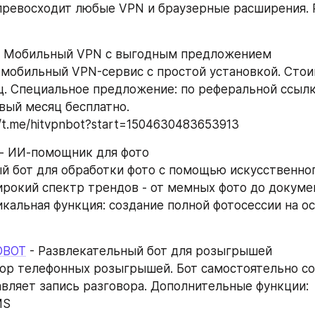
ревосходит любые VPN и браузерные расширения. Р
- Мобильный VPN с выгодным предложением
мобильный VPN-сервис с простой установкой. Стоим
ц. Специальное предложение: по реферальной ссылк
вый месяц бесплатно.
//t.me/hitvpnbot?start=1504630483653913
 - ИИ-помощник для фото
 бот для обработки фото с помощью искусственного
рокий спектр трендов - от мемных фото до докуме
икальная функция: создание полной фотосессии на ос
OBOT
 - Развлекательный бот для розыгрышей
р телефонных розыгрышей. Бот самостоятельно со
авляет запись разговора. Дополнительные функции:
MS