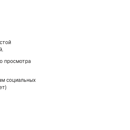
стой 
й.
о просмотра 
ам социальных 
ет) 