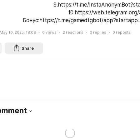
9.https://t.me/InstaAnonymBot?s
10.https://web.telegram.or
Бонус:https://t.me/gamedtgbot/app?startap
May 10, 2025, 18:08
0
views
2
reactions
0
replies
0
reposts
Share
Comment