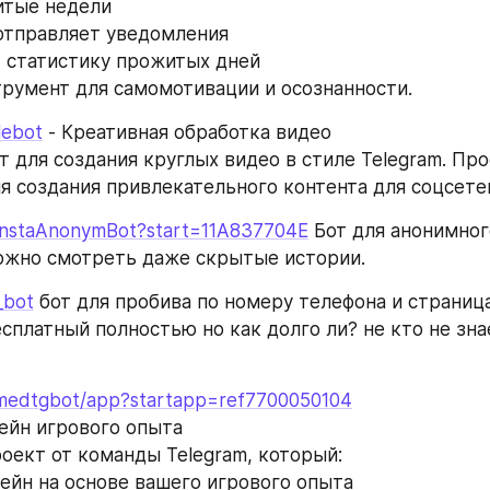
итые недели
отправляет уведомления
 статистику прожитых дней
румент для самомотивации и осознанности.
lebot
 - Креативная обработка видео
 для создания круглых видео в стиле Telegram. Про
я создания привлекательного контента для соцсете
/InstaAnonymBot?start=11A837704E
 Бот для анонимног
ожно смотреть даже скрытые истории.
_bot
 бот для пробива по номеру телефона и страниц
есплатный полностью но как долго ли? не кто не зна
amedtgbot/app?startapp=ref7700050104
ейн игрового опыта
оект от команды Telegram, который:
ейн на основе вашего игрового опыта