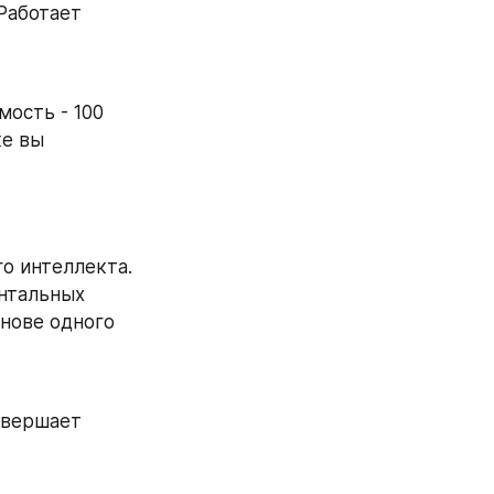
аботает 
ость - 100 
е вы 
 интеллекта. 
нтальных 
нове одного 
вершает 