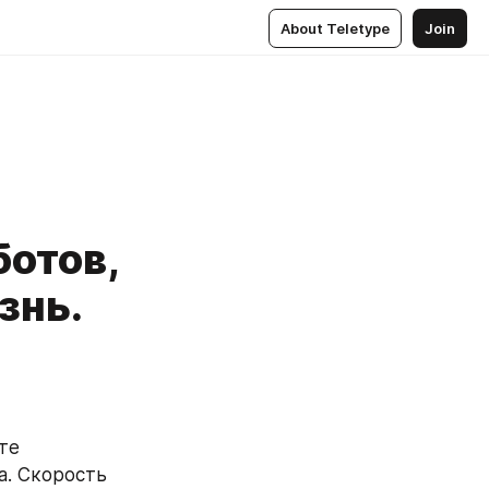
About Teletype
Join
ботов,
знь.
те 
. Скорость 