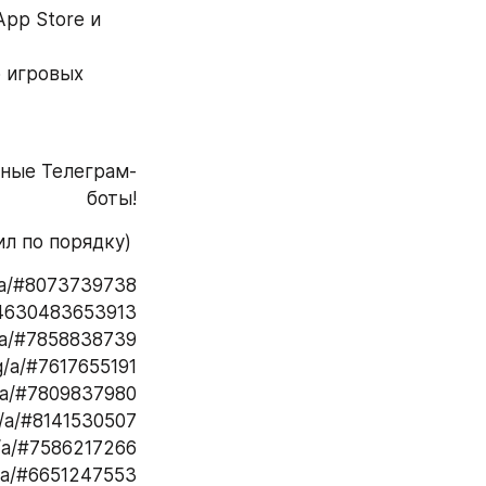
pp Store и 
 игровых 
зные Телеграм-
боты!
л по порядку) 
g/a/#8073739738
504630483653913
g/a/#7858838739
g/a/#7617655191
g/a/#7809837980
g/a/#8141530507
g/a/#7586217266
g/a/#6651247553