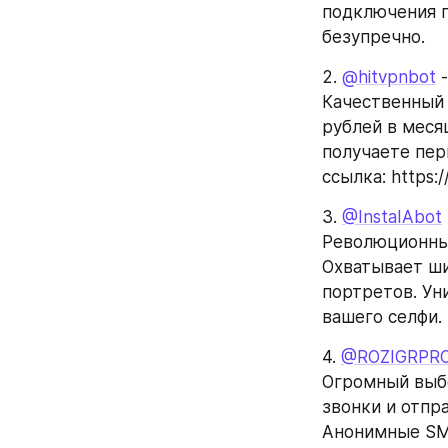
подключения п
безупречно.
2. 
@hitvpnbot
 
Качественный 
рублей в меся
получаете пер
ссылка: https:
3. 
@InstaIAbot
Революционный
Охватывает ши
портретов. Ун
вашего селфи.
4. 
@ROZIGRPR
Огромный выбо
звонки и отпр
Анонимные S