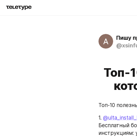
Пишу п
@xsinf
Топ-1
кот
Топ-10 полезн
1. 
@ulta_install
Бесплатный бот
инструкциям: 