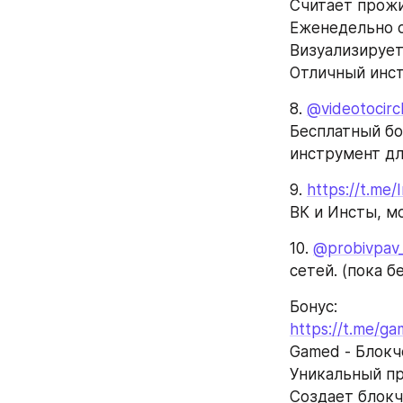
Считает прож
Еженедельно 
Визуализирует
Отличный инст
8. 
@videotocirc
Бесплатный бот
инструмент дл
9. 
https://t.me
ВК и Инсты, м
10. 
@probivpav
сетей. (пока б
Бонус:
https://t.me/g
Gamed - Блокч
Уникальный пр
Создает блокч