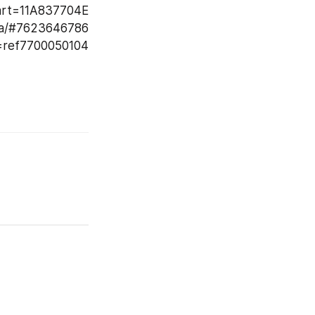
tart=11A837704E
g/a/#7623646786
p=ref7700050104