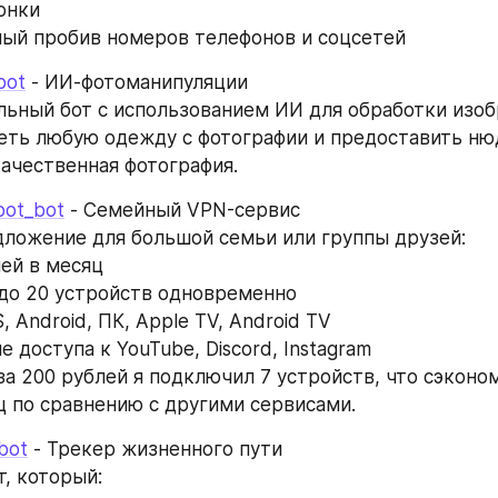
онки
ый пробив номеров телефонов и соцсетей
bot
 - ИИ-фотоманипуляции
ьный бот с использованием ИИ для обработки изобр
еть любую одежду с фотографии и предоставить нюд
качественная фотография.
bot_bot
 - Семейный VPN-сервис
ложение для большой семьи или группы друзей:
лей в месяц
до 20 устройств одновременно
 Android, ПК, Apple TV, Android TV
 доступа к YouTube, Discord, Instagram
за 200 рублей я подключил 7 устройств, что сэконом
ц по сравнению с другими сервисами.
bot
 - Трекер жизненного пути
, который: