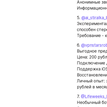
Анонимные зв
Информационн
5. 
@ai_stiralka_
Экспериментал
способен стер
Требование - 
6. 
@vpnstarsro
Выгодное пред
Цена: 200 руб
Подключение 
Поддержка iOS,
Восстановление
Личный опыт: 
рублей в меся
7. 
@Lifeweeks_
Необычный бот