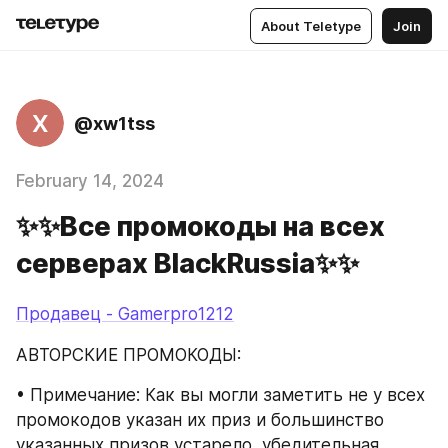
About Teletype
Join
X
@xw1tss
February 14, 2024
✨✨Все промокоды на всех
серверах BlackRussia✨✨
Продавец - Gamerpro1212
АВТОРСКИЕ ПРОМОКОДЫ:
• Примечание: Как вы могли заметить не у всех 
промокодов указан их приз и большинство 
указанных призов устарело, убедительная 