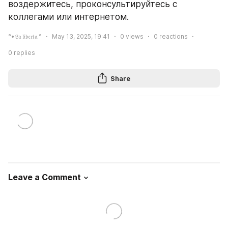
воздержитесь, проконсультируйтесь с 
коллегами или интернетом.
°•𝔏𝔞 𝔩𝔦𝔟𝔢𝔯𝔱𝔞.°
May 13, 2025, 19:41
0
views
0
reactions
0
replies
Share
Leave a Comment