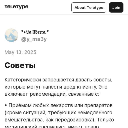
About Teletype
Join
°•𝔏𝔞 𝔩𝔦𝔟𝔢𝔯𝔱𝔞.°
@y_ma3y
May 13, 2025
Советы
Категорически запрещается давать советы, 
которые могут нанести вред клиенту. Это 
включает рекомендации, связанные с:
• Приёмом любых лекарств или препаратов 
(кроме ситуаций, требующих немедленного 
вмешательства, как передозировка). Только 
медицинский специалист имеет право 