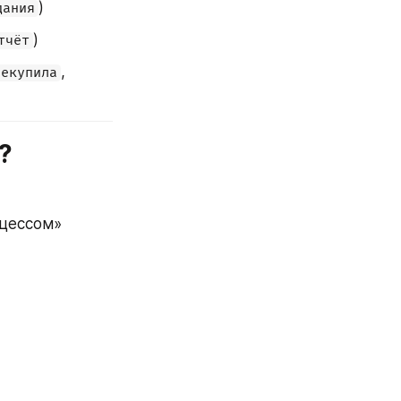
)
дания
)
тчёт
, 
чекупила
?
оцессом»