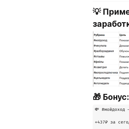
💡 Приме
заработ
🎁 Бонус
💸 #мойдоход —
+437₽ за сегод