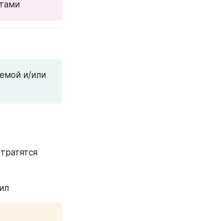
етами
мой и/или 
 тратятся
рил