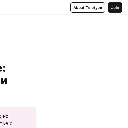
About Teletype
Join
:
 и
 их 
ке с 