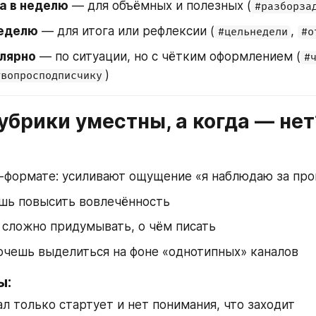
за в неделю
 — для объёмных и полезных (
#разборза
неделю
 — для итога или рефлексии (
, 
#цельнедели
#о
лярно
 — по ситуации, но с чётким оформлением (
#
)
#вопросподписчику
рубрики уместны, а когда — нет
и-формате: усиливают ощущение «я наблюдаю за пр
ешь повысить вовлечённость
 сложно придумывать, о чём писать
очешь выделиться на фоне «однотипных» каналов
ы:
ал только стартует и нет понимания, что заходит