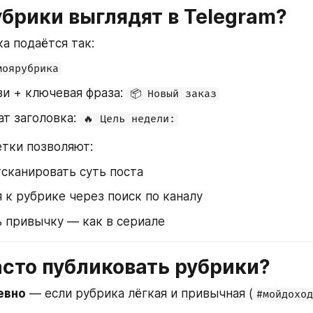
убрики выглядят в Telegram?
а подаётся так:
моярубрика
и + ключевая фраза: 
📦 Новый заказ
т заголовка: 
🔥 Цель недели:
тки позволяют:
сканировать суть поста
 к рубрике через поиск по каналу
 привычку — как в сериале
асто публиковать рубрики?
евно
 — если рубрика лёгкая и привычная (
#мойдоход