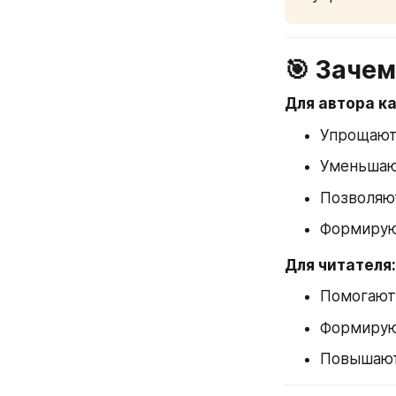
🎯 Заче
Для автора ка
Упрощают
Уменьшают
Позволяю
Формирую
Для читателя:
Помогают 
Формирую
Повышают 