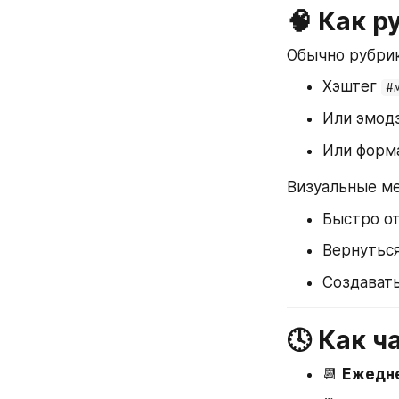
🧠 Как р
Обычно рубрик
Хэштег 
#
Или эмодз
Или форма
Визуальные ме
Быстро от
Вернуться
Создавать
🕓 Как ч
📆 
Ежедн