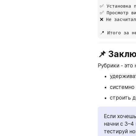
✅ Установка п
✅ Просмотр ви
❌ Не засчитал
📌 Закл
Рубрики - это 
удержива
системно 
строить д
Если хочешь
начни с 3–4
тестируй но