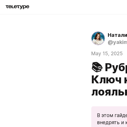
Натали
@yakim
May 15, 2025
📚 Руб
Ключ 
лояль
В этом гайде
внедрять и 