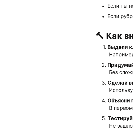
Если ты н
Если рубр
🔨 Как 
Выдели к
 Например
Придумай
 Без сло
Сделай в
 Использ
Объясни 
 В первом
Тестируй
 Не зашло