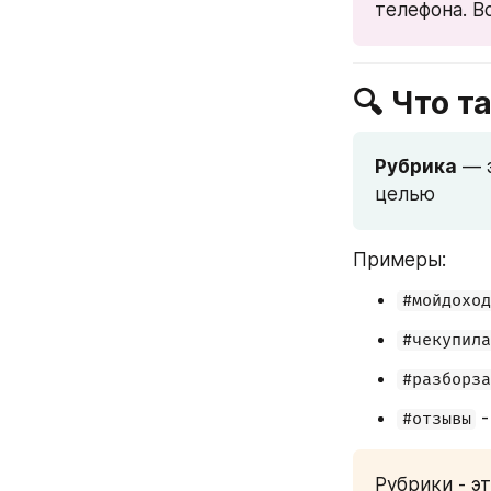
телефона. В
🔍 Что т
Рубрика
 — 
целью
Примеры:
#мойдоход
#чекупила
#разборза
 
#отзывы
Рубрики - э