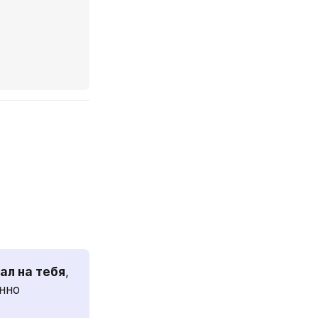
ал на тебя
, 
нно 