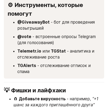
⚙️ Инструменты, которые 
помогут
@GiveawayBot
 - бот для проведения 
розыгрышей
@vote
 - встроенные опросы Telegram 
(для голосования)
Telemetr.io
 или 
TGStat
 - аналитика и 
отслеживание роста
TGAlerts
 - отслеживание отписок и 
спама
💡 Фишки и лайфхаки
🧲 
Добавьте вирусность
 - например, 
“+1 
шанс за каждого приглашённого друга”